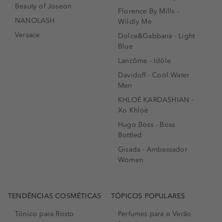
Beauty of Joseon
Florence By Mills -
NANOLASH
Wildly Me
Versace
Dolce&Gabbana - Light
Blue
Lancôme - Idôle
Davidoff - Cool Water
Men
KHLOÉ KARDASHIAN -
Xo Khloè
Hugo Boss - Boss
Bottled
Gisada - Ambassador
Women
TENDÊNCIAS COSMÉTICAS
TÓPICOS POPULARES
Tónico para Rosto
Perfumes para o Verão