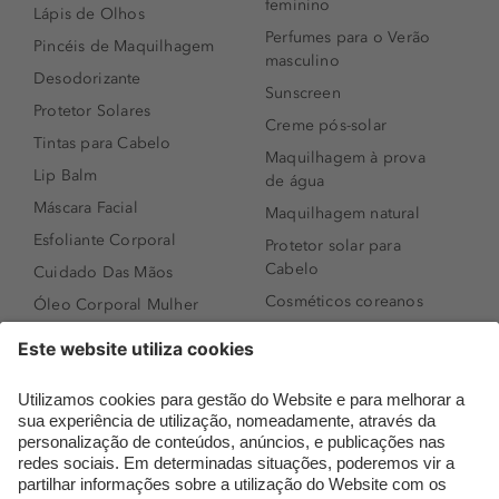
feminino
Lápis de Olhos
Perfumes para o Verão
Pincéis de Maquilhagem
masculino
Desodorizante
Sunscreen
Protetor Solares
Creme pós-solar
Tintas para Cabelo
Maquilhagem à prova
Lip Balm
de água
Máscara Facial
Maquilhagem natural
Esfoliante Corporal
Protetor solar para
Cabelo
Cuidado Das Mãos
Cosméticos coreanos
Óleo Corporal Mulher
Que formato de rosto
Bronzer
tenho?
Creme de Dia
Perfumes árabes
Sérum de Rosto
Novidades
Body mist & Spray
Melhores Perfumes
corporal
Femininos
Produtos para Cabelo