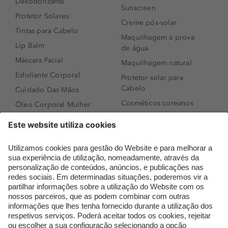
Desodorizante
Sunscreen
Protetor Solares
Creme pós-solar
Tintas para Cabelo
Maquilhagem à prova
Lip Balm
de água
Máscara Facial
Maquilhagem natural
Esfoliante Corporal
Protetor solar para
Cabelo
Cuidado Das Mãos
Cosméticos coreanos
Óleo Corporal Mulher
Que formato de rosto
Bronzer
tenho?
Creme de Dia
Perfumes árabes
Sérum de Rosto
Novidades
Body mist & Spray
Melhores Perfumes
corporal
Femininos
Produtos para Cabelo
TOP 10: Perfumes
Homem
Masculinos
Espuma de Limpeza
Pestanas Postiças
Facial