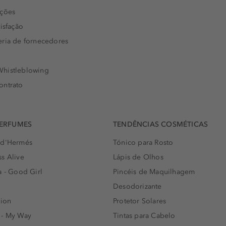
uções
isfação
eria de fornecedores
histleblowing
ontrato
PERFUMES
TENDÊNCIAS COSMÉTICAS
 d'Hermés
Tónico para Rosto
s Alive
Lápis de Olhos
a - Good Girl
Pincéis de Maquilhagem
Desodorizante
lion
Protetor Solares
 - My Way
Tintas para Cabelo