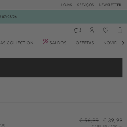
LOJAS
SERVIÇOS
NEWSLETTER
é 07/08/26
AS COLLECTION
SALDOS
OFERTAS
NOVIDADE

€ 56,99
€ 39,99
0930
€ 199,95 / 100 ml