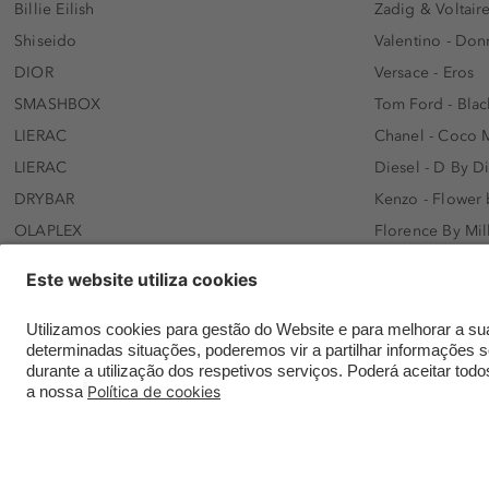
Billie Eilish
Zadig & Voltaire
Shiseido
Valentino - Do
DIOR
Versace - Eros
SMASHBOX
Tom Ford - Blac
LIERAC
Chanel - Coco 
LIERAC
Diesel - D By D
DRYBAR
Kenzo - Flower
OLAPLEX
Florence By Mil
AFNAN
Dolce&Gabbana 
SWISS ARABIAN
Lancôme - Idôl
ARMAF
Davidoff - Coo
Beauty of Joseon
KHLOÉ KARDASH
NANOLASH
Hugo Boss - Bos
Versace
Gisada - Amba
Contatar a Douglas online
Envios e entregas
Meios de paga