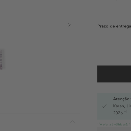
Prazo de entrega:
Atenção:
Karan, J
*1
2026
*1
A oferta é válida até: