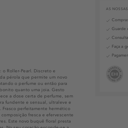
AS NOSSAS
Compras
Guarde o
Consulta
Faça a g
Pagamen
o Roller-Pearl. Discreto e
ada pérola que permite um novo
entando o perfume ou então para
 bonito quanto uma joia. Gesto
nece a dose certa de perfume, sem
a fundente e sensual, ultraleve e
. Frasco perfeitamente hermético
 composição fresca e efervescente
s. Este novo buquê floral presta
es. No seu coração esconde-se a