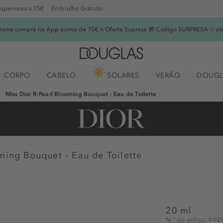
superiores a 35€
Embrulho Gratuito
imeira compra na App acima de 75€ + Oferta Supresa 🎁 Código SURPRESA ✨ at
CORPO
CABELO
SOLARES
VERÃO
DOUGL
Miss Dior R-Pearl Blooming Bouquet - Eau de Toilette
ming Bouquet - Eau de Toilette
20 ml
N.° do artigo: 99