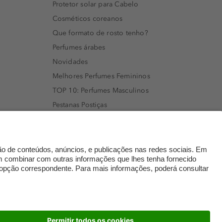
Protetor solar para Cabelo
Cosméticos coreanos
Que formato de rosto tenho?
Perfumes árabes
Novidades
Melhores Perfumes Femininos
TOP 10: Perfumes Masculinos
Pestanas Postiças
Creme Rosto Homem
Creme de Barbear & Depilatórios
Rímel colorido
Embalagens Sustentáveis
Luxo Mais Sustentável
Cartão Douglas
dados
© 2026 Perfumaria Douglas Portugal Lda.