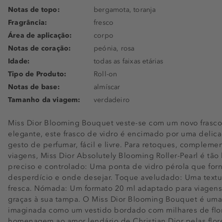
Notas de topo:
bergamota, toranja
Fragrância:
fresco
Área de aplicação:
corpo
Notas de coração:
peónia, rosa
Idade:
todas as faixas etárias
Tipo de Produto:
Roll-on
Notas de base:
almíscar
Tamanho da viagem:
verdadeiro
Miss Dior Blooming Bouquet veste-se com um novo frasco: 
elegante, este frasco de vidro é encimado por uma delic
gesto de perfumar, fácil e livre. Para retoques, complem
viagens, Miss Dior Absolutely Blooming Roller-Pearl é tão
preciso e controlado: Uma ponta de vidro pérola que for
desperdício e onde desejar. Toque aveludado: Uma textur
fresca. Nómada: Um formato 20 ml adaptado para viagens
graças à sua tampa. O Miss Dior Blooming Bouquet é uma
imaginada como um vestido bordado com milhares de flore
homenagem ao amor lendário de Christian Dior pelas flor