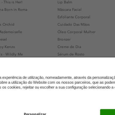
 - This is Her!
Lip Balm
nna Born in Roma
Máscara Facial
Esfoliante Corporal
k Orchid
Cuidado Das Mãos
Mademoiselle
Óleo Corporal Mulher
iesel
Bronzer
 by Kenzo
Creme de Dia
ls - Wildly Me
Sérum de Rosto
- Light Blue
Body mist & Spray corporal
e
Produtos para Cabelo Homem
l Water Men
Espuma de Limpeza Facial
IAN - Xo Khloè
Dermocosmética
s Bottled
Limpeza de Rosto
ssador Women
Óleos para Cabelo e Séruns
mento
Trocas e devoluções
FAQ
Definições de proteção de 