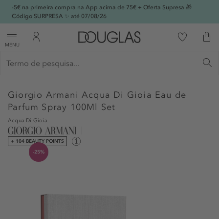
-5€ na primeira compra na App acima de 75€ + Oferta Supresa 🎁
Código SURPRESA ✨ até 07/08/26
MENU
Giorgio Armani
Acqua Di Gioia Eau de
Parfum Spray 100Ml Set
Acqua Di Gioia
+ 104 BEAUTY POINTS
-25%