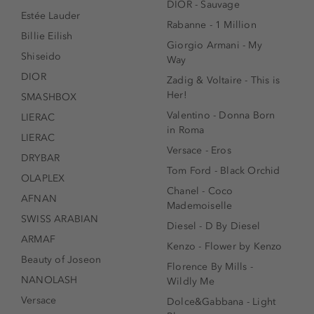
DIOR - Sauvage
Estée Lauder
Rabanne - 1 Million
Billie Eilish
Giorgio Armani - My
Shiseido
Way
DIOR
Zadig & Voltaire - This is
Her!
SMASHBOX
Valentino - Donna Born
LIERAC
in Roma
LIERAC
Versace - Eros
DRYBAR
Tom Ford - Black Orchid
OLAPLEX
Chanel - Coco
AFNAN
Mademoiselle
SWISS ARABIAN
Diesel - D By Diesel
ARMAF
Kenzo - Flower by Kenzo
Beauty of Joseon
Florence By Mills -
NANOLASH
Wildly Me
Versace
Dolce&Gabbana - Light