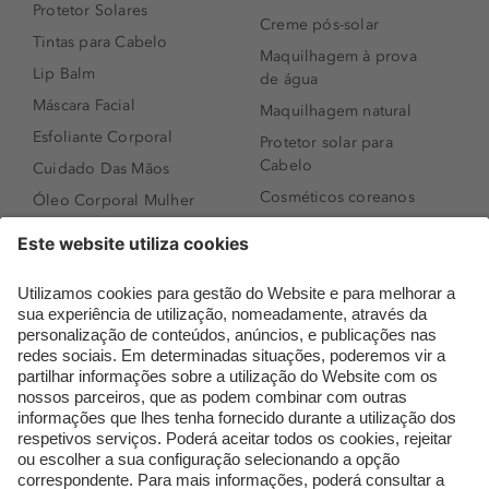
Protetor Solares
Creme pós-solar
Tintas para Cabelo
Maquilhagem à prova
Lip Balm
de água
Máscara Facial
Maquilhagem natural
Esfoliante Corporal
Protetor solar para
Cabelo
Cuidado Das Mãos
Cosméticos coreanos
Óleo Corporal Mulher
Que formato de rosto
Bronzer
tenho?
Creme de Dia
Perfumes árabes
Sérum de Rosto
Novidades
Body mist & Spray
Melhores Perfumes
corporal
Femininos
Produtos para Cabelo
TOP 10: Perfumes
Homem
Masculinos
Espuma de Limpeza
Pestanas Postiças
Facial
Creme Rosto Homem