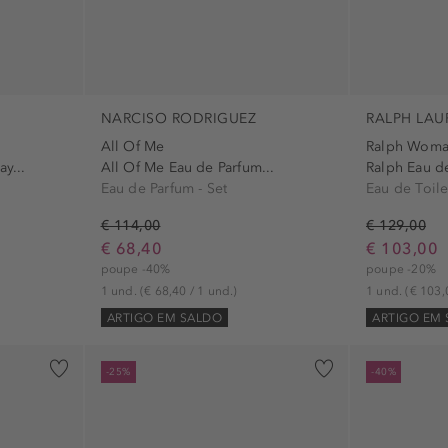
NARCISO RODRIGUEZ
RALPH LAU
All Of Me
Ralph Wom
y...
All Of Me Eau de Parfum...
Ralph Eau de
Eau de Parfum - Set
Eau de Toilet
€ 114,00
€ 129,00
€ 68,40
€ 103,00
poupe -40%
poupe -20%
1 und.
(€ 68,40 / 1 und.)
1 und.
(€ 103,
ARTIGO EM SALDO
ARTIGO EM
-25%
-40%