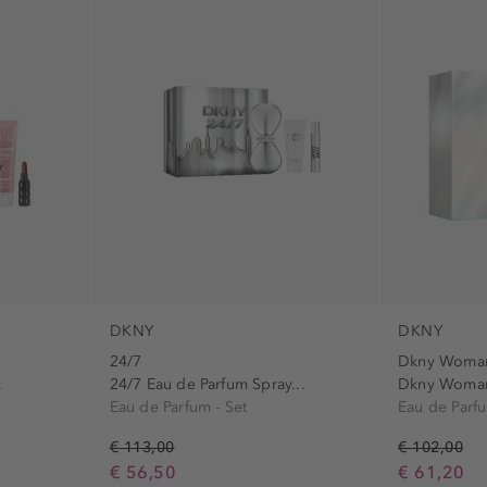
Dia dos Namorados (1)
Natal (6)
São Nicolau (7)
DKNY
DKNY
24/7
Dkny Woma
.
24/7 Eau de Parfum Spray...
Dkny Woman 
Eau de Parfum - Set
Eau de Parfu
€ 113,00
€ 102,00
€ 56,50
€ 61,20