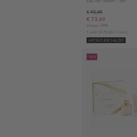
Eau de Parfum - Set
€ 92,00
€ 73,60
poupe -20%
1 und.
(€ 73,60 / 1 und.)
ARTIGO EM SALDO
-40%