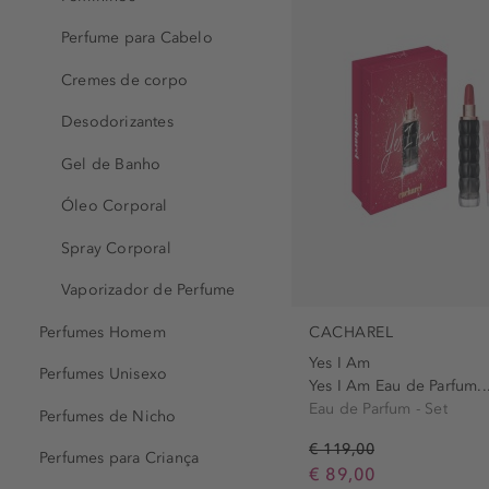
Burberry (2)
decote (17)
Bvlgari (2)
Perfume para Cabelo
ouvidos (3)
Cacharel (4)
Cremes de corpo
pescoço (37)
Calvin Klein (2)
rosto (1)
Desodorizantes
Carolina Herrera (3)
Gel de Banho
Chloé (3)
DIOR (1)
Óleo Corporal
DKNY (3)
Spray Corporal
Dolce&Gabbana (5)
Vaporizador de Perfume
Douglas Collection (1)
Elizabeth Arden (3)
Perfumes Homem
CACHAREL
Yes I Am
Escada (1)
Perfumes Unisexo
Yes I Am Eau de Parfum..
Estée Lauder (2)
Eau de Parfum - Set
Perfumes de Nicho
Giorgio Armani (7)
€ 119,00
Perfumes para Criança
Givenchy (5)
€ 89,00