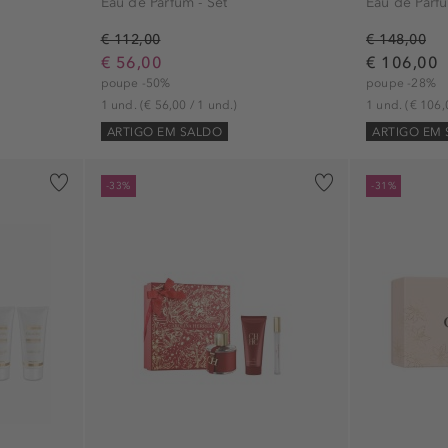
Eau de Parfum - Set
Eau de Parfu
€ 112,00
€ 148,00
€ 56,00
€ 106,00
poupe -50%
poupe -28%
1 und.
(€ 56,00 / 1 und.)
1 und.
(€ 106,
ARTIGO EM SALDO
ARTIGO EM
-33%
-31%