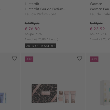
L'Interdit
Woman
...
L'Interdit Eau de Parfum...
Woman Eau d
Eau de Parfum - Set
Eau de Toilet
€ 128,00
€ 31,99
€ 76,80
€ 23,99
poupe -40%
poupe -25%
1 und.
(€ 76,80 / 1 und.)
1 und.
(€ 23,9
ARTIGO EM SALDO
-40%
-20%