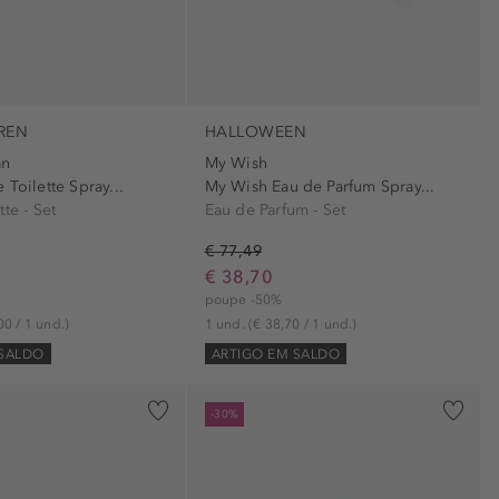
REN
HALLOWEEN
an
My Wish
 Toilette Spray...
My Wish Eau de Parfum Spray...
te - Set
Eau de Parfum - Set
€ 77,49
€ 38,70
poupe -50%
00 / 1 und.)
1 und.
(€ 38,70 / 1 und.)
 SALDO
ARTIGO EM SALDO
-30%