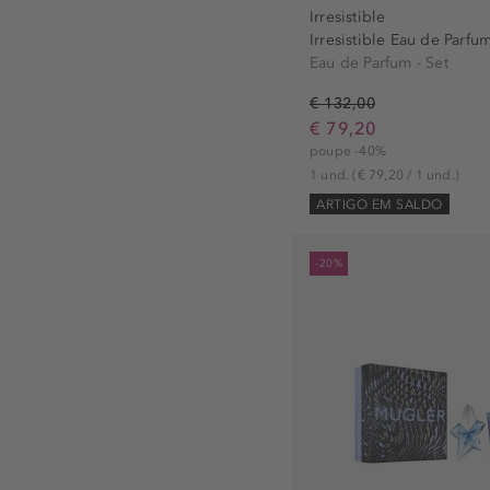
Moschino (3)
Irresistible
Irresistible Eau de Parfum
Mugler (3)
Eau de Parfum - Set
Narciso Rodriguez (8)
€ 132,00
NEST New York (2)
€ 79,20
OREBELLA (1)
poupe -40%
Police (1)
1 und.
(€ 79,20 / 1 und.)
Prada (1)
ARTIGO EM SALDO
Rabanne (2)
-20%
Ralph Lauren (1)
Sisley (1)
Tommy Hilfiger (2)
Tous (4)
Valentino (2)
Versace (3)
Yves Saint Laurent (2)