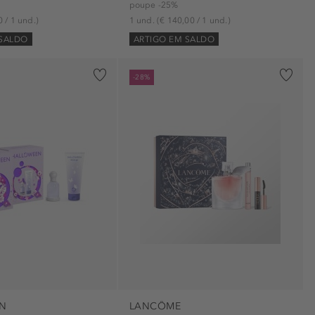
poupe -25%
0 / 1 und.)
1 und.
(€ 140,00 / 1 und.)
 SALDO
ARTIGO EM SALDO
-28%
N
LANCÔME