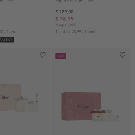
m - Set
Eau de Parfum - Set
€ 129,00
€ 78,99
poupe -39%
00 / 1 und.)
1 und.
(€ 78,99 / 1 und.)
 SALDO
-46%