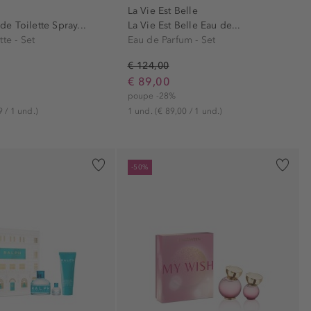
La Vie Est Belle
e Toilette Spray...
La Vie Est Belle Eau de...
te - Set
Eau de Parfum - Set
€ 124,00
€ 89,00
poupe -28%
9 / 1 und.)
1 und.
(€ 89,00 / 1 und.)
-50%