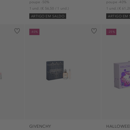
poupe -50%
poupe -40%
1 und.
(€ 56,50 / 1 und.)
1 und.
(€ 61,2
ARTIGO EM SALDO
ARTIGO EM
-40%
-25%
2)
GIVENCHY
HALLOWEE