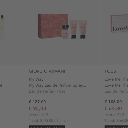
GIORGIO ARMANI
TOUS
My Way
Love Me Th
et
My Way Eau de Parfum Spray...
Love Me The
Eau de Parfum - Set
Eau de Parfu
€ 127,00
€ 108,00
€ 95,00
€ 64,80
poupe -25%
poupe -40%
1 und.
(€ 95,00 / 1 und.)
1 und.
(€ 64,8