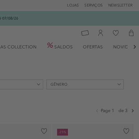
LOJAS
SERVIÇOS
NEWSLETTER
é 07/08/26
AS COLLECTION
SALDOS
OFERTAS
NOVIDADE

GÊNERO
max
€
Page 1
de 3
feminino (67)
unisexo (10)
masculino (4)
-25%