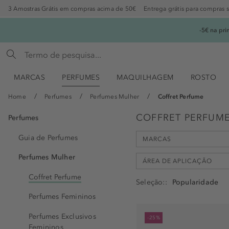
3 Amostras Grátis em compras acima de 50€
Entrega grátis para compras 
-5€ na pr
MARCAS
PERFUMES
MAQUILHAGEM
ROSTO
Home
Perfumes
Perfumes Mulher
Coffret Perfume
COFFRET PERFUM
Perfumes
Guia de Perfumes
MARCAS
Perfumes Mulher
ÁREA DE APLICAÇÃO
Coffret Perfume
Seleção:
Ariana Grande (1)
Perfumes Femininos
Billie Eilish (1)
cabelo (2)
Boucheron (1)
Perfumes Exclusivos
-25%
corpo (38)
Femininos