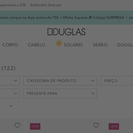
superiores a 35€
Embrulho Gratuito
imeira compra na App acima de 75€ + Oferta Supresa 🎁 Código SURPRESA ✨ at
CORPO
CABELO
SOLARES
VERÃO
DOUGL
E
(
122
)
CATEGORIA DE PRODUTO
PREÇO
min
PRESENTE PARA
-
€
Eau de Parfum - Set (92)
Eau de Toilette - Set (28)
Aniversário (6)
Set (2)
-50%
-40%
Dia da Mãe (9)