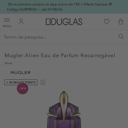
-5€ na primeira compra na App acima de 75€ + Oferta Supresa 🎁
Código SURPRESA ✨ até 07/08/26
MENU
Mugler
Alien Eau de Parfum Recarregável
Alien
+ 88 BEAUTY POINTS
-34%