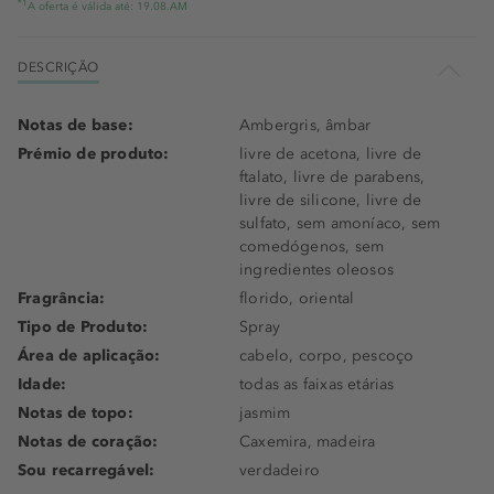
*1
A oferta é válida até: 19.08.AM
DESCRIÇÃO
Notas de base:
Ambergris, âmbar
Prémio de produto:
livre de acetona, livre de
ftalato, livre de parabens,
livre de silicone, livre de
sulfato, sem amoníaco, sem
comedógenos, sem
ingredientes oleosos
Fragrância:
florido, oriental
Tipo de Produto:
Spray
Área de aplicação:
cabelo, corpo, pescoço
Idade:
todas as faixas etárias
Notas de topo:
jasmim
Notas de coração:
Caxemira, madeira
Sou recarregável:
verdadeiro