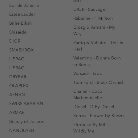
Girl
Sol de Janeiro
DIOR - Sauvage
Estée Lauder
Rabanne - 1 Million
Billie Eilish
Giorgio Armani - My
Shiseido
Way
DIOR
Zadig & Voltaire - This is
Her!
SMASHBOX
Valentino - Donna Born
LIERAC
in Roma
LIERAC
Versace - Eros
DRYBAR
Tom Ford - Black Orchid
OLAPLEX
Chanel - Coco
AFNAN
Mademoiselle
SWISS ARABIAN
Diesel - D By Diesel
ARMAF
Kenzo - Flower by Kenzo
Beauty of Joseon
Florence By Mills -
NANOLASH
Wildly Me