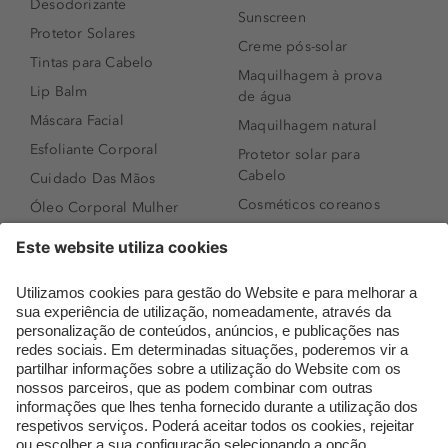
Desodorizante
Sunscreen
Protetor Solares
Creme pós-solar
Tintas para Cabelo
Maquilhagem à prova
Lip Balm
de água
Máscara Facial
Maquilhagem natural
Esfoliante Corporal
Protetor solar para
Cabelo
Cuidado Das Mãos
Cosméticos coreanos
Óleo Corporal Mulher
Que formato de rosto
Bronzer
tenho?
Creme de Dia
Perfumes árabes
Sérum de Rosto
Novidades
Body mist & Spray
Melhores Perfumes
corporal
Femininos
Produtos para Cabelo
TOP 10: Perfumes
Homem
Masculinos
Espuma de Limpeza
Pestanas Postiças
Facial