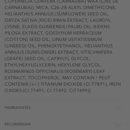
COPERNICIA CERIFERA (CARNAUBA) WAX (CIRE DE
CARNAUBA)), MICA, C26-28 ALKYL DIMETHICONE,
HELIANTHUS ANNUUS (SUNFLOWER) SEED OIL,
ORYZA SATIVA (RICE) BRAN EXTRACT, LAUROYL
LYSINE, ELAEIS GUINEENSIS (PALM) OIL, BIDENS
PILOSA EXTRACT, GOSSYPIUM HERBACEUM
(COTTON) SEED OIL, LINUM USITATISSIMUM
(LINSEED) OIL, PHENOXYETHANOL, HELIANTHUS
ANNUUS (SUNFLOWER) EXTRACT, VITIS VINIFERA
(GRAPE) SEED OIL, CAPRYLYL GLYCOL,
ETHYLHEXYLGLYCERIN, HEXYLENE GLYCOL,
ROSMARINUS OFFICINALIS (ROSEMARY) LEAF
EXTRACT, TOCOPHEROL. MAY CONTAIN / PEUT
CONTENIR [+/-] TITANIUM DIOXIDE (CI 77891), IRON
OXIDES (CI 77491, CI 77492, CI77499)]
INGREDIENTES
RECOMENDAR