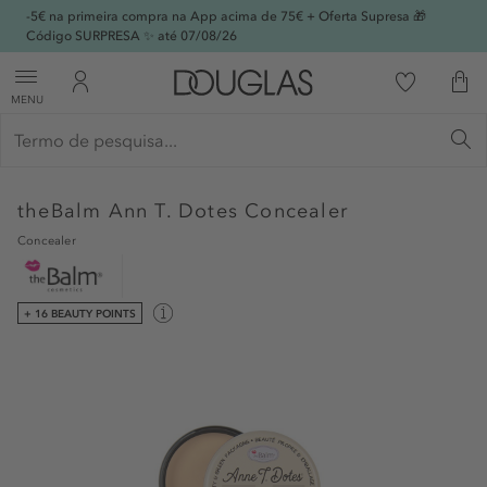
-5€ na primeira compra na App acima de 75€ + Oferta Supresa 🎁
Código SURPRESA ✨ até 07/08/26
MENU
theBalm
Ann T. Dotes Concealer
Concealer
+ 16 BEAUTY POINTS