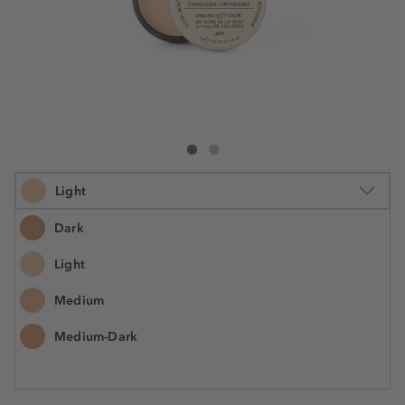
theBalm Ann T. Dotes Concealer
Ann T. Dotes Concealer
Light
Dark
Light
9 g
Medium
€ 16,50
N.° do artigo: 746319
€ 1,83 / 1 g
Medium-Dark
Disponível brevemente
Envio Grátis a partir de 35€