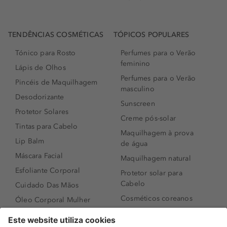
TENDÊNCIAS COSMÉTICAS
TÓPICOS POPULARES
Tónico para Rosto
Perfumes para o Verão
feminino
Lápis de Olhos
Perfumes para o Verão
Pincéis de Maquilhagem
masculino
Desodorizante
Sunscreen
Protetor Solares
Creme pós-solar
Tintas para Cabelo
Maquilhagem à prova
Lip Balm
de água
Máscara Facial
Maquilhagem natural
Esfoliante Corporal
Protetor solar para
Cabelo
Cuidado Das Mãos
Cosméticos coreanos
Óleo Corporal Mulher
Que formato de rosto
Bronzer
tenho?