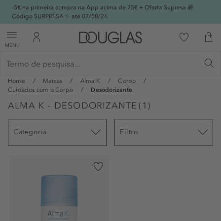
-5€ na primeira compra na App acima de 75€ + Oferta Supresa 🎁
Código SURPRESA ✨ até 07/08/26
MENU
Home
Marcas
Alma K
Corpo
Cuidados com o Corpo
Desodorizante
ALMA K - DESODORIZANTE
(
1
)
Categoria
Filtro