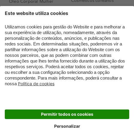
Cosméticos coreanos
Óleo Corporal Mulher
Que formato de rosto
Bronzer
tenho?
Creme de Dia
Perfumes árabes
Sérum de Rosto
Novidades
Body mist & Spray
Melhores Perfumes
corporal
Femininos
Produtos para Cabelo
TOP 10: Perfumes
Homem
Masculinos
Espuma de Limpeza
Pestanas Postiças
Facial
Creme Rosto Homem
Dermocosmética
Creme de Barbear &
Limpeza de Rosto
Depilatórios
Óleos para Cabelo e
Rímel colorido
Séruns
Embalagens Sustentáveis
Luxo Mais Sustentável
Cartão Douglas