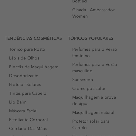
Bottled
Gisada - Ambassador
Women
TENDÊNCIAS COSMÉTICAS
TÓPICOS POPULARES
Tónico para Rosto
Perfumes para o Verão
feminino
Lápis de Olhos
Perfumes para o Verão
Pincéis de Maquilhagem
masculino
Desodorizante
Sunscreen
Protetor Solares
Creme pós-solar
Tintas para Cabelo
Maquilhagem à prova
Lip Balm
de água
Máscara Facial
Maquilhagem natural
Esfoliante Corporal
Protetor solar para
Cabelo
Cuidado Das Mãos