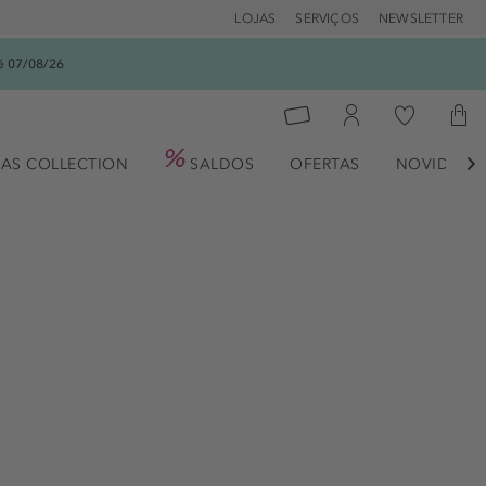
LOJAS
SERVIÇOS
NEWSLETTER
é 07/08/26
AS COLLECTION
SALDOS
OFERTAS
NOVIDADE
