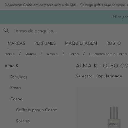
3 Amostras Grátis em compras acima de 50€
Entrega grátis para compras 
-5€ na pr
MARCAS
PERFUMES
MAQUILHAGEM
ROSTO
Home
Marcas
Alma K
Corpo
Cuidados com o Corpo
ALMA K - ÓLEO C
Alma K
Seleção:
Perfumes
Rosto
Corpo
Coffrets para o Corpo
Solares