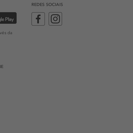
REDES SOCIAIS
vés da
NE