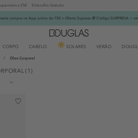
superiores a 35€
Embrulho Gratuito
imeira compra na App acima de 75€ + Oferta Supresa 🎁 Código SURPRESA ✨ at
CORPO
CABELO
SOLARES
VERÃO
DOUGL
Óleo Corporal
ORPORAL
(
1
)