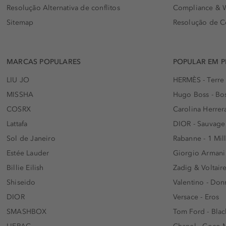
Resolução Alternativa de conflitos
Compliance & W
Sitemap
Resolução de C
MARCAS POPULARES
POPULAR EM 
LIU JO
HERMÈS - Terre
MISSHA
Hugo Boss - Bos
COSRX
Carolina Herrer
Lattafa
DIOR - Sauvage
Sol de Janeiro
Rabanne - 1 Mil
Estée Lauder
Giorgio Armani
Billie Eilish
Zadig & Voltaire
Shiseido
Valentino - Do
DIOR
Versace - Eros
SMASHBOX
Tom Ford - Blac