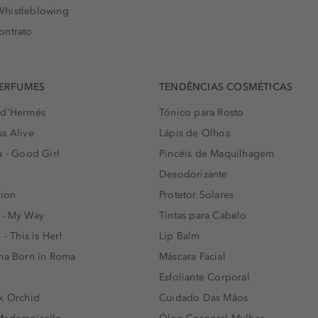
histleblowing
ontrato
PERFUMES
TENDÊNCIAS COSMÉTICAS
 d'Hermés
Tónico para Rosto
s Alive
Lápis de Olhos
a - Good Girl
Pincéis de Maquilhagem
Desodorizante
lion
Protetor Solares
 - My Way
Tintas para Cabelo
 - This is Her!
Lip Balm
nna Born in Roma
Máscara Facial
Esfoliante Corporal
k Orchid
Cuidado Das Mãos