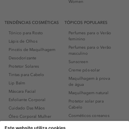
Women
TENDÊNCIAS COSMÉTICAS
TÓPICOS POPULARES
Tónico para Rosto
Perfumes para o Verão
feminino
Lápis de Olhos
Perfumes para o Verão
Pincéis de Maquilhagem
masculino
Desodorizante
Sunscreen
Protetor Solares
Creme pós-solar
Tintas para Cabelo
Maquilhagem à prova
Lip Balm
de água
Máscara Facial
Maquilhagem natural
Esfoliante Corporal
Protetor solar para
Cabelo
Cuidado Das Mãos
Cosméticos coreanos
Óleo Corporal Mulher
Que formato de rosto
Bronzer