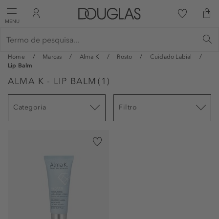
MENU
Home
Marcas
Alma K
Rosto
Cuidado Labial
Lip Balm
ALMA K - LIP BALM
(
1
)
Categoria
Filtro