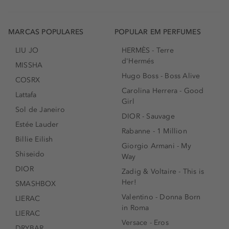
MARCAS POPULARES
POPULAR EM PERFUMES
LIU JO
HERMÈS - Terre
d'Hermés
MISSHA
Hugo Boss - Boss Alive
COSRX
Carolina Herrera - Good
Lattafa
Girl
Sol de Janeiro
DIOR - Sauvage
Estée Lauder
Rabanne - 1 Million
Billie Eilish
Giorgio Armani - My
Shiseido
Way
DIOR
Zadig & Voltaire - This is
Her!
SMASHBOX
Valentino - Donna Born
LIERAC
in Roma
LIERAC
Versace - Eros
DRYBAR