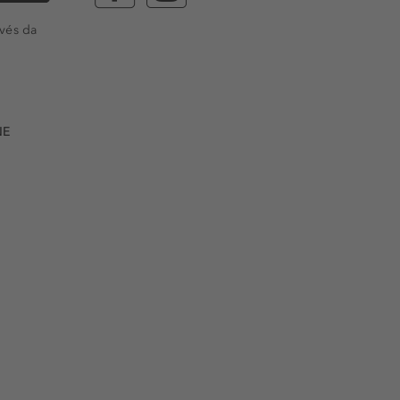
vés da
NE