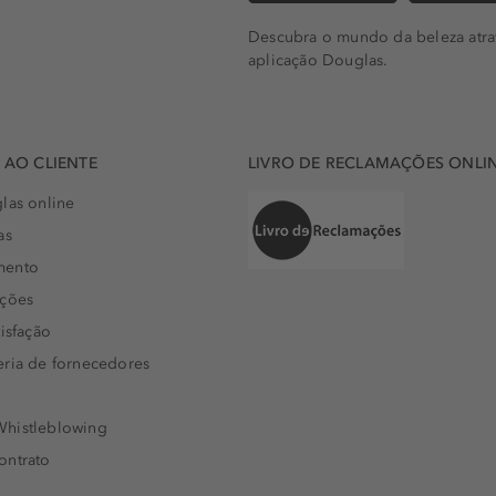
Descubra o mundo da beleza atra
aplicação Douglas.
AO CLIENTE
LIVRO DE RECLAMAÇÕES ONLI
las online
as
mento
uções
isfação
eria de fornecedores
histleblowing
ontrato