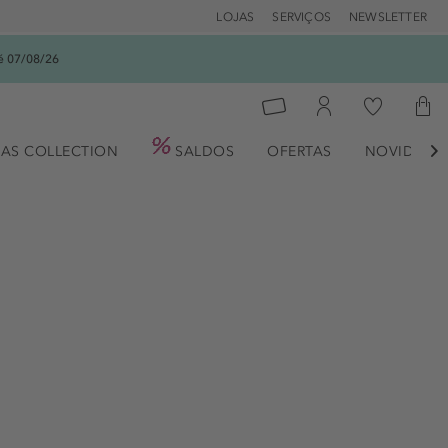
LOJAS
SERVIÇOS
NEWSLETTER
é 07/08/26
AS COLLECTION
SALDOS
OFERTAS
NOVIDADE
