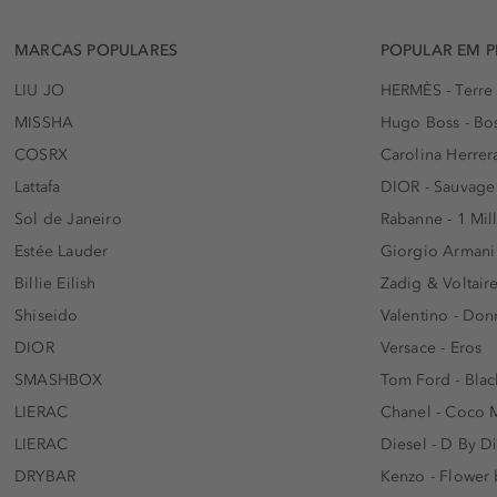
MARCAS POPULARES
POPULAR EM 
LIU JO
HERMÈS - Terre
MISSHA
Hugo Boss - Bos
COSRX
Carolina Herrer
Lattafa
DIOR - Sauvage
Sol de Janeiro
Rabanne - 1 Mil
Estée Lauder
Giorgio Armani
Billie Eilish
Zadig & Voltaire
Shiseido
Valentino - Do
DIOR
Versace - Eros
SMASHBOX
Tom Ford - Blac
LIERAC
Chanel - Coco 
LIERAC
Diesel - D By D
DRYBAR
Kenzo - Flower