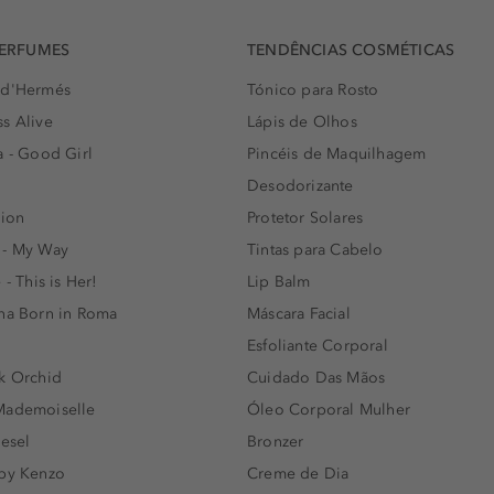
PERFUMES
TENDÊNCIAS COSMÉTICAS
 d'Hermés
Tónico para Rosto
s Alive
Lápis de Olhos
a - Good Girl
Pincéis de Maquilhagem
Desodorizante
lion
Protetor Solares
 - My Way
Tintas para Cabelo
 - This is Her!
Lip Balm
nna Born in Roma
Máscara Facial
Esfoliante Corporal
k Orchid
Cuidado Das Mãos
Mademoiselle
Óleo Corporal Mulher
iesel
Bronzer
 by Kenzo
Creme de Dia