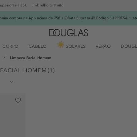
superiores a 35€
Embrulho Gratuito
imeira compra na App acima de 75€ + Oferta Supresa 🎁 Código SURPRESA ✨ at
CORPO
CABELO
SOLARES
VERÃO
DOUGL
Limpeza Facial Homem
A FACIAL HOMEM
(
1
)