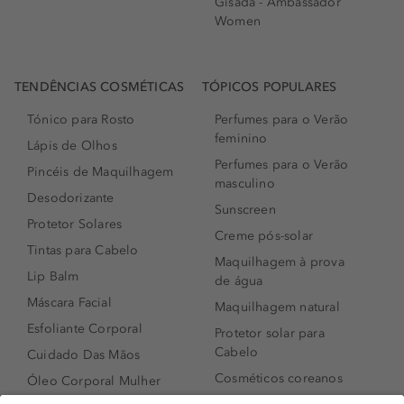
Gisada - Ambassador
Women
TENDÊNCIAS COSMÉTICAS
TÓPICOS POPULARES
Tónico para Rosto
Perfumes para o Verão
feminino
Lápis de Olhos
Perfumes para o Verão
Pincéis de Maquilhagem
masculino
Desodorizante
Sunscreen
Protetor Solares
Creme pós-solar
Tintas para Cabelo
Maquilhagem à prova
Lip Balm
de água
Máscara Facial
Maquilhagem natural
Esfoliante Corporal
Protetor solar para
Cabelo
Cuidado Das Mãos
Cosméticos coreanos
Óleo Corporal Mulher