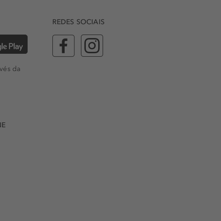
REDES SOCIAIS
vés da
NE