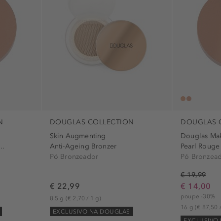
destaque (1)
estrutura (5)
hidratante (1
longa duraçã
purificar (1)
refina (1)
N
DOUGLAS COLLECTION
DOUGLAS 
Skin Augmenting
Douglas Ma
..
Anti-Ageing Bronzer
Pearl Rouge 
Pó Bronzeador
Pó Bronzea
€ 19,99
€ 22,99
€ 14,00
poupe -30%
8.5 g
(€ 2,70 / 1 g)
16 g
(€ 87,50 
EXCLUSIVO NA DOUGLAS
EXCLUSIVO