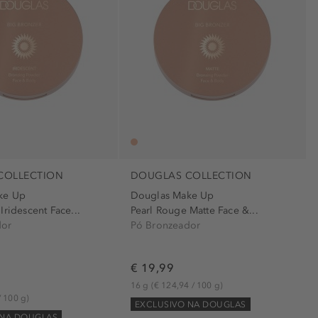
)
o (1)
COLLECTION
DOUGLAS COLLECTION
ke Up
Douglas Make Up
Iridescent Face...
Pearl Rouge Matte Face &...
dor
Pó Bronzeador
€ 19,99
16 g
(€ 124,94 / 100 g)
/ 100 g)
EXCLUSIVO NA DOUGLAS
 NA DOUGLAS