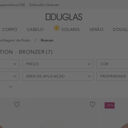
superiores a 35€
Embrulho Gratuito
CORPO
CABELO
SOLARES
VERÃO
DOUGL
uilhagem de Rosto
Bronzer
ION - BRONZER
(
7
)
PREÇO
COR
min
max
ÁREA DE APLICAÇÃO
PROPRIEDADE
-
€
€
corpo (2)
anti-envelhe
-30%
decote (1)
anti-impureza
pescoço (1)
bronzear (3)
rosto (7)
definir (5)