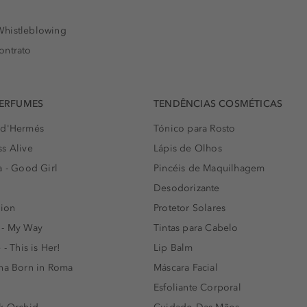
histleblowing
ontrato
PERFUMES
TENDÊNCIAS COSMÉTICAS
 d'Hermés
Tónico para Rosto
s Alive
Lápis de Olhos
a - Good Girl
Pincéis de Maquilhagem
Desodorizante
lion
Protetor Solares
 - My Way
Tintas para Cabelo
 - This is Her!
Lip Balm
nna Born in Roma
Máscara Facial
Esfoliante Corporal