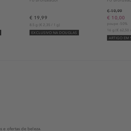
Pó Bronzeador
Pó Bronzea
€ 19,99
€ 19,99
€ 10,00
poupe -50%
8.5 g
(€ 2,35 / 1 g)
16 g
(€ 62,50 
EXCLUSIVO NA DOUGLAS
ARTIGO EM
s e ofertas de beleza.