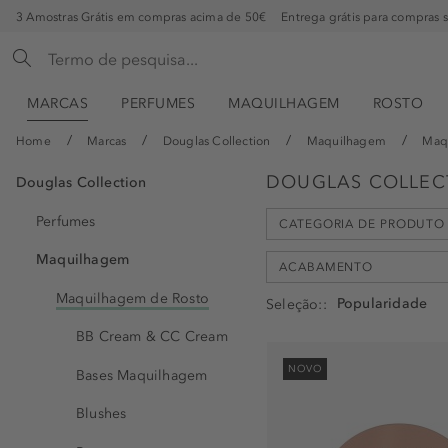
3 Amostras Grátis em compras acima de 50€
Entrega grátis para compras 
MARCAS
PERFUMES
MAQUILHAGEM
ROSTO
Home
Marcas
Douglas Collection
Maquilhagem
Maq
DOUGLAS COLLECT
Douglas Collection
Perfumes
CATEGORIA DE PRODUTO
Maquilhagem
ACABAMENTO
Maquilhagem de Rosto
Seleção:
Pó Bronzeador (6)
BB Cream & CC Cream
Bronzeador (1)
brilhante (1)
NOVO
Bases Maquilhagem
cintilante (2)
Blushes
mate (4)
natural (3)