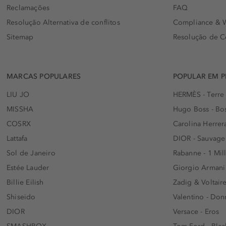
Reclamações
FAQ
Resolução Alternativa de conflitos
Compliance & W
Sitemap
Resolução de C
MARCAS POPULARES
POPULAR EM 
LIU JO
HERMÈS - Terre
MISSHA
Hugo Boss - Bos
COSRX
Carolina Herrer
Lattafa
DIOR - Sauvage
Sol de Janeiro
Rabanne - 1 Mil
Estée Lauder
Giorgio Armani
Billie Eilish
Zadig & Voltaire
Shiseido
Valentino - Do
DIOR
Versace - Eros