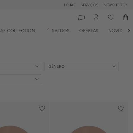
LOJAS
SERVIÇOS
NEWSLETTER
AS COLLECTION
SALDOS
OFERTAS
NOVIDADE

GÊNERO
unisexo (5)
feminino (2)
cimento (1)
s na pele (1)