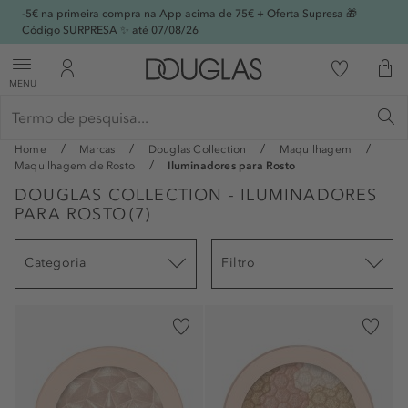
-5€ na primeira compra na App acima de 75€ + Oferta Supresa 🎁
Código SURPRESA ✨ até 07/08/26
MENU
Home
Marcas
Douglas Collection
Maquilhagem
Maquilhagem de Rosto
Iluminadores para Rosto
DOUGLAS COLLECTION - ILUMINADORES
PARA ROSTO
(
7
)
Categoria
Filtro