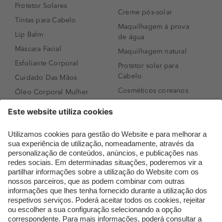
Protetor Solares
Creme pós-solar
Tintas para Cabelo
Maquilhagem à prova
Lip Balm
de água
Máscara Facial
Maquilhagem natural
Esfoliante Corporal
Protetor solar para
Cabelo
Cuidado Das Mãos
Cosméticos coreanos
Óleo Corporal Mulher
Que formato de rosto
Bronzer
tenho?
Creme de Dia
Perfumes árabes
Sérum de Rosto
Novidades
Body mist & Spray
Melhores Perfumes
corporal
Femininos
Produtos para Cabelo
TOP 10: Perfumes
Homem
Masculinos
Espuma de Limpeza
Pestanas Postiças
Facial