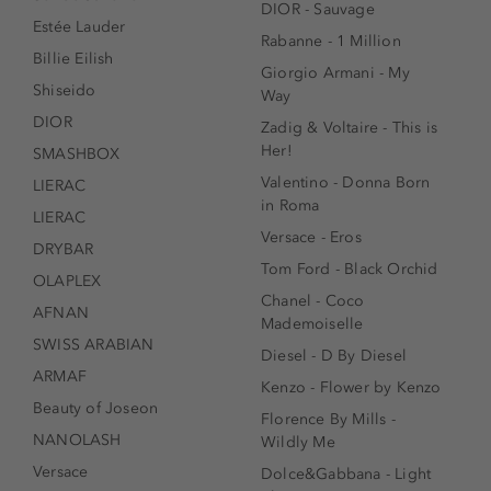
DIOR - Sauvage
Estée Lauder
Rabanne - 1 Million
Billie Eilish
Giorgio Armani - My
Shiseido
Way
DIOR
Zadig & Voltaire - This is
Her!
SMASHBOX
Valentino - Donna Born
LIERAC
in Roma
LIERAC
Versace - Eros
DRYBAR
Tom Ford - Black Orchid
OLAPLEX
Chanel - Coco
AFNAN
Mademoiselle
SWISS ARABIAN
Diesel - D By Diesel
ARMAF
Kenzo - Flower by Kenzo
Beauty of Joseon
Florence By Mills -
NANOLASH
Wildly Me
Versace
Dolce&Gabbana - Light