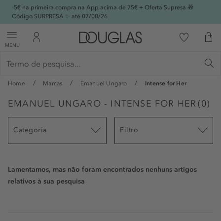
-5€ na primeira compra na App acima de 75€ + Oferta Supresa 🎁
Código SURPRESA ✨ até 07/08/26
MENU
Home
Marcas
Emanuel Ungaro
Intense for Her
EMANUEL UNGARO - INTENSE FOR HER
(
0
)
Categoria
Filtro
Lamentamos, mas não foram encontrados nenhuns artigos
relativos à sua pesquisa