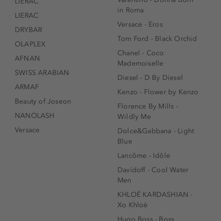
LIERAC
in Roma
LIERAC
Versace - Eros
DRYBAR
Tom Ford - Black Orchid
OLAPLEX
Chanel - Coco
AFNAN
Mademoiselle
SWISS ARABIAN
Diesel - D By Diesel
ARMAF
Kenzo - Flower by Kenzo
Beauty of Joseon
Florence By Mills -
NANOLASH
Wildly Me
Versace
Dolce&Gabbana - Light
Blue
Lancôme - Idôle
Davidoff - Cool Water
Men
KHLOÉ KARDASHIAN -
Xo Khloè
Hugo Boss - Boss