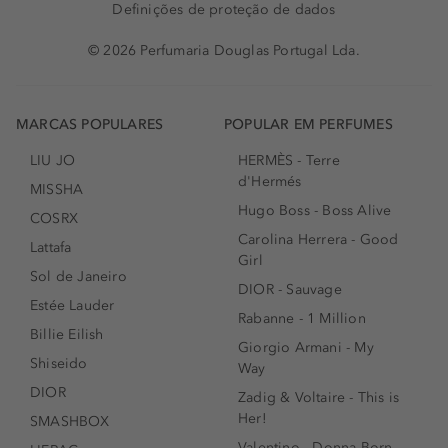
Definições de proteção de dados
© 2026 Perfumaria Douglas Portugal Lda.
MARCAS POPULARES
POPULAR EM PERFUMES
LIU JO
HERMÈS - Terre
d'Hermés
MISSHA
Hugo Boss - Boss Alive
COSRX
Carolina Herrera - Good
Lattafa
Girl
Sol de Janeiro
DIOR - Sauvage
Estée Lauder
Rabanne - 1 Million
Billie Eilish
Giorgio Armani - My
Shiseido
Way
DIOR
Zadig & Voltaire - This is
Her!
SMASHBOX
Valentino - Donna Born