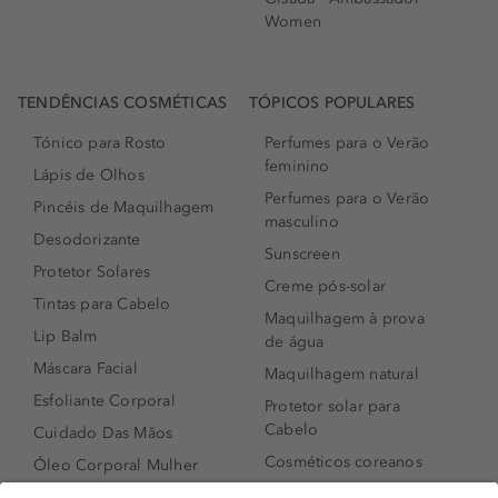
Women
TENDÊNCIAS COSMÉTICAS
TÓPICOS POPULARES
Tónico para Rosto
Perfumes para o Verão
feminino
Lápis de Olhos
Perfumes para o Verão
Pincéis de Maquilhagem
masculino
Desodorizante
Sunscreen
Protetor Solares
Creme pós-solar
Tintas para Cabelo
Maquilhagem à prova
Lip Balm
de água
Máscara Facial
Maquilhagem natural
Esfoliante Corporal
Protetor solar para
Cabelo
Cuidado Das Mãos
Cosméticos coreanos
Óleo Corporal Mulher
Que formato de rosto
Bronzer