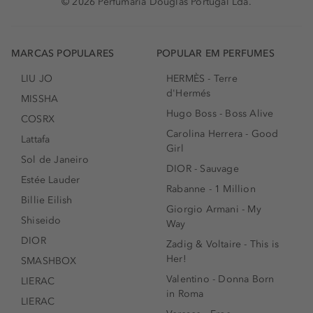
© 2026 Perfumaria Douglas Portugal Lda.
MARCAS POPULARES
POPULAR EM PERFUMES
LIU JO
HERMÈS - Terre
d'Hermés
MISSHA
Hugo Boss - Boss Alive
COSRX
Carolina Herrera - Good
Lattafa
Girl
Sol de Janeiro
DIOR - Sauvage
Estée Lauder
Rabanne - 1 Million
Billie Eilish
Giorgio Armani - My
Shiseido
Way
DIOR
Zadig & Voltaire - This is
Her!
SMASHBOX
Valentino - Donna Born
LIERAC
in Roma
LIERAC