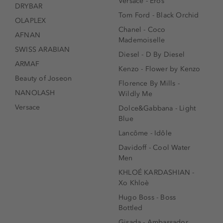
Versace - Eros
DRYBAR
Tom Ford - Black Orchid
OLAPLEX
Chanel - Coco
AFNAN
Mademoiselle
SWISS ARABIAN
Diesel - D By Diesel
ARMAF
Kenzo - Flower by Kenzo
Beauty of Joseon
Florence By Mills -
NANOLASH
Wildly Me
Versace
Dolce&Gabbana - Light
Blue
Lancôme - Idôle
Davidoff - Cool Water
Men
KHLOÉ KARDASHIAN -
Xo Khloè
Hugo Boss - Boss
Bottled
Gisada - Ambassador