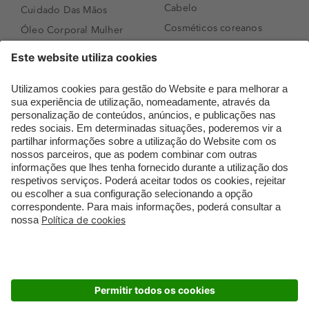
Cabelo
Cuidado Das Mãos
Cosméticos coreanos
Óleo Corporal Mulher
Que formato de rosto
Bronzer
tenho?
Creme de Dia
Perfumes árabes
Sérum de Rosto
Novidades
Body mist & Spray
Melhores Perfumes
corporal
Femininos
Produtos para Cabelo
TOP 10: Perfumes
Homem
Masculinos
Espuma de Limpeza
Pestanas Postiças
Facial
Creme Rosto Homem
Dermocosmética
Creme de Barbear &
Limpeza de Rosto
Depilatórios
Óleos para Cabelo e
Rímel colorido
Séruns
Embalagens Sustentáveis
Luxo Mais Sustentável