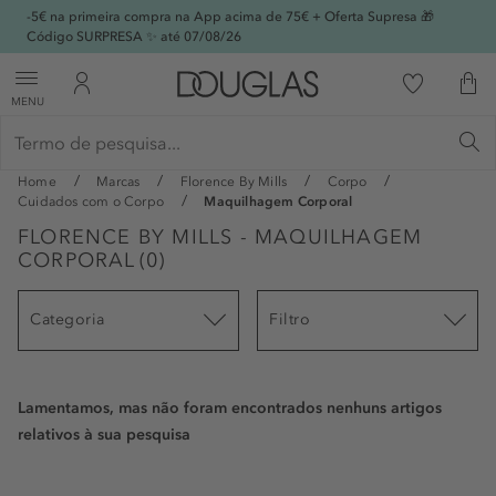
-5€ na primeira compra na App acima de 75€ + Oferta Supresa 🎁
Código SURPRESA ✨ até 07/08/26
MENU
Home
Marcas
Florence By Mills
Corpo
Cuidados com o Corpo
Maquilhagem Corporal
FLORENCE BY MILLS - MAQUILHAGEM
CORPORAL
(
0
)
Categoria
Filtro
Lamentamos, mas não foram encontrados nenhuns artigos
relativos à sua pesquisa