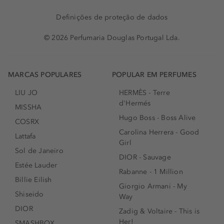
Definições de proteção de dados
© 2026 Perfumaria Douglas Portugal Lda.
MARCAS POPULARES
POPULAR EM PERFUMES
LIU JO
HERMÈS - Terre
d'Hermés
MISSHA
Hugo Boss - Boss Alive
COSRX
Carolina Herrera - Good
Lattafa
Girl
Sol de Janeiro
DIOR - Sauvage
Estée Lauder
Rabanne - 1 Million
Billie Eilish
Giorgio Armani - My
Shiseido
Way
DIOR
Zadig & Voltaire - This is
Her!
SMASHBOX