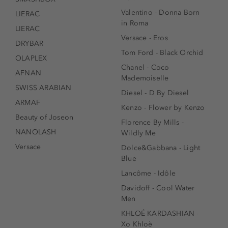
Valentino - Donna Born
LIERAC
in Roma
LIERAC
Versace - Eros
DRYBAR
Tom Ford - Black Orchid
OLAPLEX
Chanel - Coco
AFNAN
Mademoiselle
SWISS ARABIAN
Diesel - D By Diesel
ARMAF
Kenzo - Flower by Kenzo
Beauty of Joseon
Florence By Mills -
NANOLASH
Wildly Me
Versace
Dolce&Gabbana - Light
Blue
Lancôme - Idôle
Davidoff - Cool Water
Men
KHLOÉ KARDASHIAN -
Xo Khloè