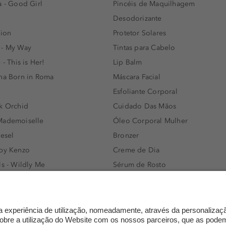
a - Good Girl
Pincéis de Maquilhagem
Desodorizante
lion
Protetor Solares
 - My Way
Tintas para Cabelo
 - This is Her!
Lip Balm
nna Born in Roma
Máscara Facial
Esfoliante Corporal
k Orchid
Cuidado Das Mãos
Mademoiselle
Óleo Corporal Mulher
iesel
Bronzer
 by Kenzo
Creme de Dia
ls - Wildly Me
Sérum de Rosto
- Light Blue
Body mist & Spray corporal
e
Produtos para Cabelo Homem
l Water Men
Espuma de Limpeza Facial
IAN - Xo Khloè
Dermocosmética