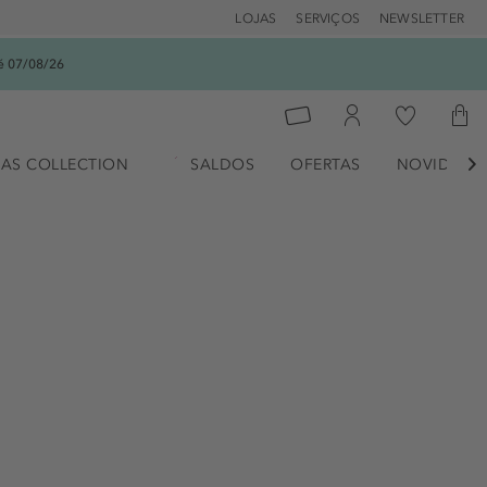
LOJAS
SERVIÇOS
NEWSLETTER
é 07/08/26
AS COLLECTION
SALDOS
OFERTAS
NOVIDADE
