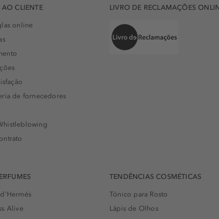
AO CLIENTE
LIVRO DE RECLAMAÇÕES ONLI
las online
as
mento
uções
isfação
eria de fornecedores
histleblowing
ontrato
PERFUMES
TENDÊNCIAS COSMÉTICAS
 d'Hermés
Tónico para Rosto
s Alive
Lápis de Olhos