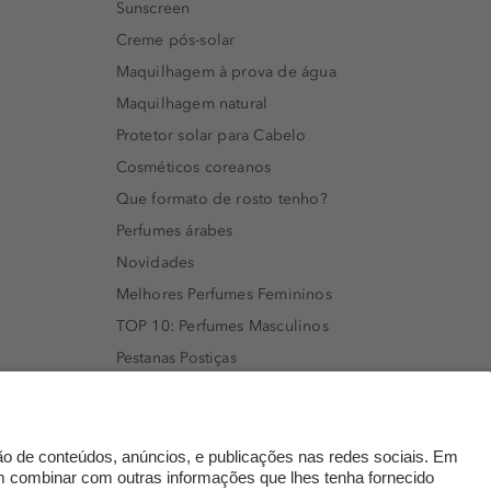
Sunscreen
Creme pós-solar
Maquilhagem à prova de água
Maquilhagem natural
Protetor solar para Cabelo
Cosméticos coreanos
Que formato de rosto tenho?
Perfumes árabes
Novidades
Melhores Perfumes Femininos
TOP 10: Perfumes Masculinos
Pestanas Postiças
Creme Rosto Homem
Creme de Barbear & Depilatórios
Rímel colorido
Embalagens Sustentáveis