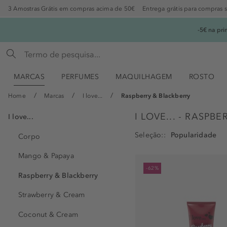
3 Amostras Grátis em compras acima de 50€
Entrega grátis para compras 
-5€ na pr
MARCAS
PERFUMES
MAQUILHAGEM
ROSTO
Home
Marcas
I love...
Raspberry & Blackberry
I LOVE... - RASPB
I love...
Seleção:
Corpo
Mango & Papaya
-62%
Raspberry & Blackberry
Strawberry & Cream
Coconut & Cream