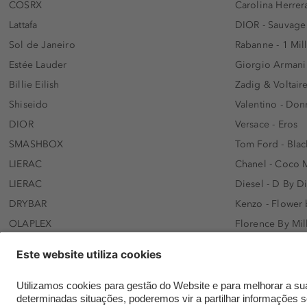
COSRX
Carolina Herrer
Lattafa
DIOR - Sauvage
Sol de Janeiro
Rabanne - 1 Mil
Estée Lauder
Giorgio Armani
Billie Eilish
Zadig & Voltaire
Shiseido
Valentino - Do
DIOR
Versace - Eros
SMASHBOX
Tom Ford - Blac
LIERAC
Chanel - Coco 
LIERAC
Diesel - D By D
DRYBAR
Kenzo - Flower
OLAPLEX
Florence By Mil
AFNAN
Dolce&Gabbana 
SWISS ARABIAN
Lancôme - Idôl
ARMAF
Davidoff - Coo
Beauty of Joseon
KHLOÉ KARDASH