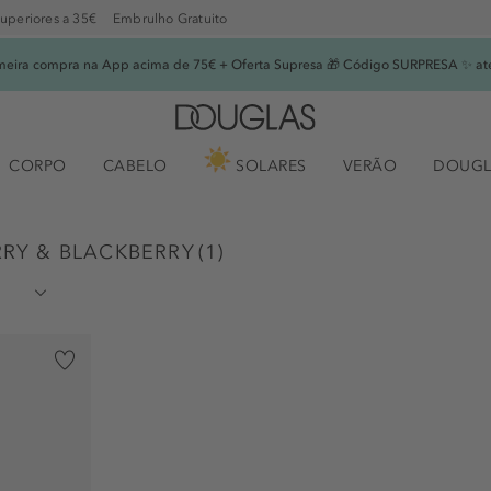
superiores a 35€
Embrulho Gratuito
imeira compra na App acima de 75€ + Oferta Supresa 🎁 Código SURPRESA ✨ at
CORPO
CABELO
SOLARES
VERÃO
DOUGL
ERRY & BLACKBERRY
(
1
)