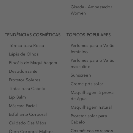
Gisada - Ambassador
Women
TENDÊNCIAS COSMÉTICAS
TÓPICOS POPULARES
Tónico para Rosto
Perfumes para o Verão
feminino
Lápis de Olhos
Perfumes para o Verão
Pincéis de Maquilhagem
masculino
Desodorizante
Sunscreen
Protetor Solares
Creme pós-solar
Tintas para Cabelo
Maquilhagem à prova
Lip Balm
de água
Máscara Facial
Maquilhagem natural
Esfoliante Corporal
Protetor solar para
Cabelo
Cuidado Das Mãos
Cosméticos coreanos
Óleo Corporal Mulher