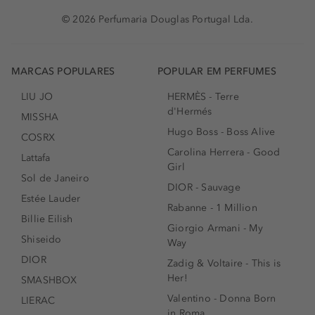
© 2026 Perfumaria Douglas Portugal Lda.
MARCAS POPULARES
POPULAR EM PERFUMES
LIU JO
HERMÈS - Terre
d'Hermés
MISSHA
Hugo Boss - Boss Alive
COSRX
Carolina Herrera - Good
Lattafa
Girl
Sol de Janeiro
DIOR - Sauvage
Estée Lauder
Rabanne - 1 Million
Billie Eilish
Giorgio Armani - My
Shiseido
Way
DIOR
Zadig & Voltaire - This is
Her!
SMASHBOX
Valentino - Donna Born
LIERAC
in Roma