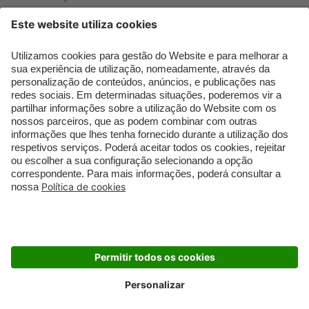
Que formato de rosto
Bronzer
tenho?
Creme de Dia
Perfumes árabes
Sérum de Rosto
Novidades
Body mist & Spray
Melhores Perfumes
corporal
Femininos
Produtos para Cabelo
TOP 10: Perfumes
Homem
Masculinos
Espuma de Limpeza
Pestanas Postiças
Facial
Creme Rosto Homem
Dermocosmética
Creme de Barbear &
Limpeza de Rosto
Depilatórios
Óleos para Cabelo e
Rímel colorido
Séruns
Embalagens Sustentáveis
Luxo Mais Sustentável
Cartão Douglas