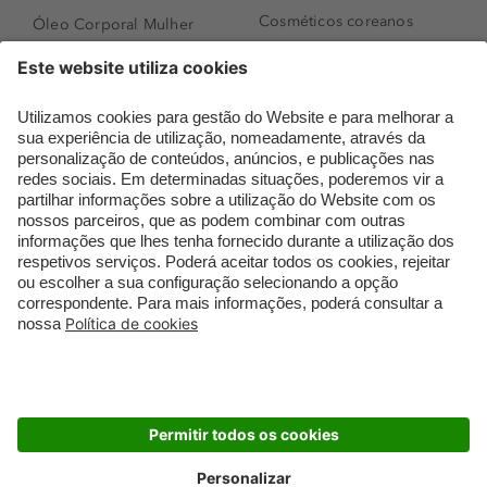
Cosméticos coreanos
Óleo Corporal Mulher
Que formato de rosto
Bronzer
tenho?
Creme de Dia
Perfumes árabes
Sérum de Rosto
Novidades
Body mist & Spray
Melhores Perfumes
corporal
Femininos
Produtos para Cabelo
TOP 10: Perfumes
Homem
Masculinos
Espuma de Limpeza
Pestanas Postiças
Facial
Creme Rosto Homem
Dermocosmética
Creme de Barbear &
Limpeza de Rosto
Depilatórios
Óleos para Cabelo e
Rímel colorido
Séruns
Embalagens Sustentáveis
Luxo Mais Sustentável