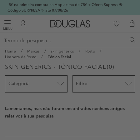
-5€ na primeira compra na App acima de 75€ + Oferta Supresa 🎁
Código SURPRESA ✨ até 07/08/26
MENU
Home
Marcas
skin generics
Rosto
Limpeza de Rosto
Tónico Facial
SKIN GENERICS - TÓNICO FACIAL
(
0
)
Categoria
Filtro
Lamentamos, mas não foram encontrados nenhuns artigos
relativos à sua pesquisa