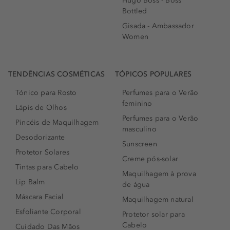
Hugo Boss - Boss
Bottled
Gisada - Ambassador
Women
TENDÊNCIAS COSMÉTICAS
TÓPICOS POPULARES
Tónico para Rosto
Perfumes para o Verão
feminino
Lápis de Olhos
Perfumes para o Verão
Pincéis de Maquilhagem
masculino
Desodorizante
Sunscreen
Protetor Solares
Creme pós-solar
Tintas para Cabelo
Maquilhagem à prova
Lip Balm
de água
Máscara Facial
Maquilhagem natural
Esfoliante Corporal
Protetor solar para
Cabelo
Cuidado Das Mãos