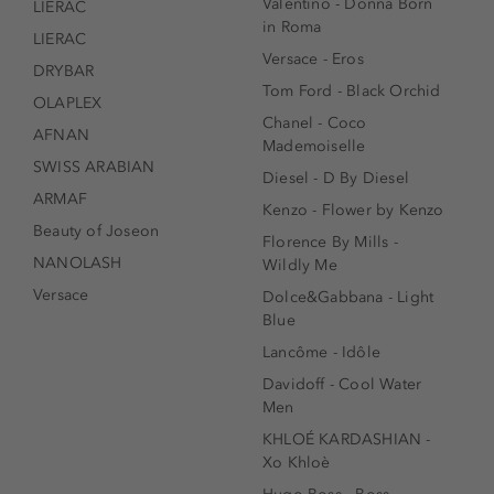
Valentino - Donna Born
LIERAC
in Roma
LIERAC
Versace - Eros
DRYBAR
Tom Ford - Black Orchid
OLAPLEX
Chanel - Coco
AFNAN
Mademoiselle
SWISS ARABIAN
Diesel - D By Diesel
ARMAF
Kenzo - Flower by Kenzo
Beauty of Joseon
Florence By Mills -
NANOLASH
Wildly Me
Versace
Dolce&Gabbana - Light
Blue
Lancôme - Idôle
Davidoff - Cool Water
Men
KHLOÉ KARDASHIAN -
Xo Khloè