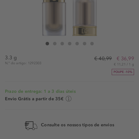
Dolce&Gabbana Icy-Touch Lemon Balm
Icy-Touch Lemon Balm
Icy-Touch Lemon Balm
Icy-Touch Lemon Balm
Icy-Touch Lemon Balm
Icy-Touch Lemon Balm
Icy-Touch Lemon Balm
3.3 g
€ 40,99
€ 36,99
N.° do artigo: 1292303
€ 11,21 / 1 g
POUPE -10%
Prazo de entrega: 1 a 3 dias úteis
Envio Grátis a partir de 35€
Consulte os nossos tipos de envios