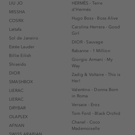
LIU JO
HERMÈS - Terre
d'Hermés
MISSHA
Hugo Boss - Boss Alive
COSRX
Carolina Herrera - Good
Lattafa
Girl
Sol de Janeiro
DIOR - Sauvage
Estée Lauder
Rabanne - 1 Million
Billie Eilish
Giorgio Armani - My
Shiseido
Way
DIOR
Zadig & Voltaire - This is
Her!
SMASHBOX
Valentino - Donna Born
LIERAC
in Roma
LIERAC
Versace - Eros
DRYBAR
Tom Ford - Black Orchid
OLAPLEX
Chanel - Coco
AFNAN
Mademoiselle
SWISS ARABIAN