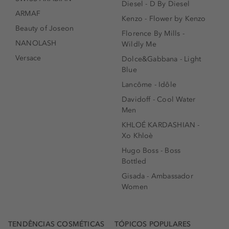
Diesel - D By Diesel
ARMAF
Kenzo - Flower by Kenzo
Beauty of Joseon
Florence By Mills -
NANOLASH
Wildly Me
Versace
Dolce&Gabbana - Light
Blue
Lancôme - Idôle
Davidoff - Cool Water
Men
KHLOÉ KARDASHIAN -
Xo Khloè
Hugo Boss - Boss
Bottled
Gisada - Ambassador
Women
TENDÊNCIAS COSMÉTICAS
TÓPICOS POPULARES