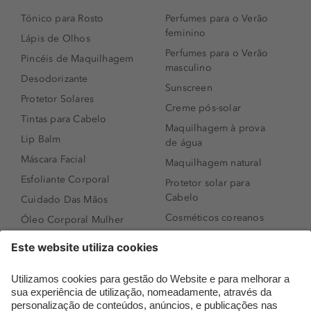
Tónico para Rosto
Perfumes para o Verão
feminino
Lápis de Olhos
Perfumes para o Verão
Pincéis de Maquilhagem
masculino
Desodorizante
Sunscreen
Protetor Solares
Creme pós-solar
Tintas para Cabelo
Maquilhagem à prova
Lip Balm
de água
Máscara Facial
Maquilhagem natural
Esfoliante Corporal
Protetor solar para
Cabelo
Cuidado Das Mãos
Cosméticos coreanos
Óleo Corporal Mulher
Que formato de rosto
Bronzer
tenho?
Creme de Dia
Perfumes árabes
Sérum de Rosto
Novidades
Body mist & Spray