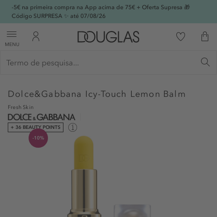
-5€ na primeira compra na App acima de 75€ + Oferta Supresa 🎁
Código SURPRESA ✨ até 07/08/26
MENU
Dolce&Gabbana
Icy-Touch Lemon Balm
Fresh Skin
+ 36 BEAUTY POINTS
-10%