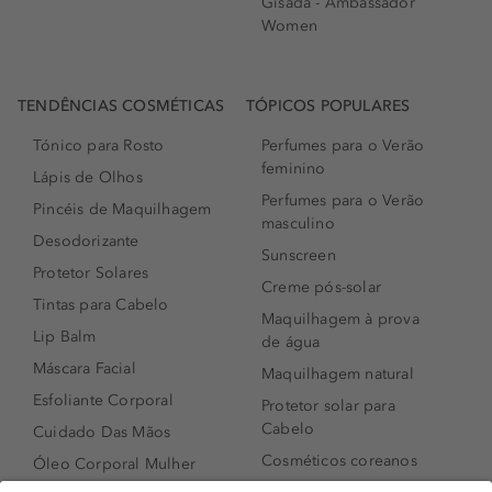
Gisada - Ambassador
Women
TENDÊNCIAS COSMÉTICAS
TÓPICOS POPULARES
Tónico para Rosto
Perfumes para o Verão
feminino
Lápis de Olhos
Perfumes para o Verão
Pincéis de Maquilhagem
masculino
Desodorizante
Sunscreen
Protetor Solares
Creme pós-solar
Tintas para Cabelo
Maquilhagem à prova
Lip Balm
de água
Máscara Facial
Maquilhagem natural
Esfoliante Corporal
Protetor solar para
Cabelo
Cuidado Das Mãos
Cosméticos coreanos
Óleo Corporal Mulher