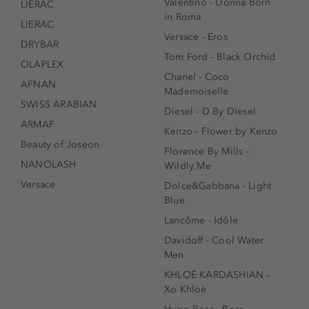
Valentino - Donna Born
LIERAC
in Roma
LIERAC
Versace - Eros
DRYBAR
Tom Ford - Black Orchid
OLAPLEX
Chanel - Coco
AFNAN
Mademoiselle
SWISS ARABIAN
Diesel - D By Diesel
ARMAF
Kenzo - Flower by Kenzo
Beauty of Joseon
Florence By Mills -
NANOLASH
Wildly Me
Versace
Dolce&Gabbana - Light
Blue
Lancôme - Idôle
Davidoff - Cool Water
Men
KHLOÉ KARDASHIAN -
Xo Khloè