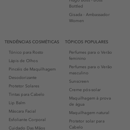
Hugo Boss - Boss
Bottled
Gisada - Ambassador
Women
TENDÊNCIAS COSMÉTICAS
TÓPICOS POPULARES
Tónico para Rosto
Perfumes para o Verão
feminino
Lápis de Olhos
Perfumes para o Verão
Pincéis de Maquilhagem
masculino
Desodorizante
Sunscreen
Protetor Solares
Creme pós-solar
Tintas para Cabelo
Maquilhagem à prova
Lip Balm
de água
Máscara Facial
Maquilhagem natural
Esfoliante Corporal
Protetor solar para
Cabelo
Cuidado Das Mãos