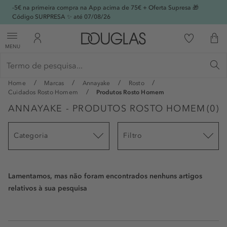
-5€ na primeira compra na App acima de 75€ + Oferta Supresa 🎁
Código SURPRESA ✨ até 07/08/26
MENU
Home
Marcas
Annayake
Rosto
Cuidados Rosto Homem
Produtos Rosto Homem
ANNAYAKE - PRODUTOS ROSTO HOMEM
(
0
)
Categoria
Filtro
Lamentamos, mas não foram encontrados nenhuns artigos
relativos à sua pesquisa