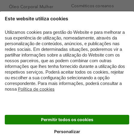
Cosméticos coreanos
Óleo Corporal Mulher
Que formato de rosto
Bronzer
tenho?
Creme de Dia
Perfumes árabes
Sérum de Rosto
Novidades
Body mist & Spray
Melhores Perfumes
corporal
Femininos
Produtos para Cabelo
TOP 10: Perfumes
Homem
Masculinos
Espuma de Limpeza
Pestanas Postiças
Facial
Creme Rosto Homem
Dermocosmética
Creme de Barbear &
Limpeza de Rosto
Depilatórios
Óleos para Cabelo e
Rímel colorido
Séruns
Embalagens Sustentáveis
Luxo Mais Sustentável