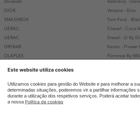
Shiseido
Valentino - Do
DIOR
Versace - Eros
SMASHBOX
Tom Ford - Blac
LIERAC
Chanel - Coco 
LIERAC
Diesel - D By D
DRYBAR
Kenzo - Flower
OLAPLEX
Florence By Mil
AFNAN
Dolce&Gabbana 
SWISS ARABIAN
Lancôme - Idôl
ARMAF
Davidoff - Coo
Beauty of Joseon
KHLOÉ KARDASH
NANOLASH
Hugo Boss - Bos
Versace
Gisada - Amba
Contatar a Douglas online
Envios e entregas
Meios de paga