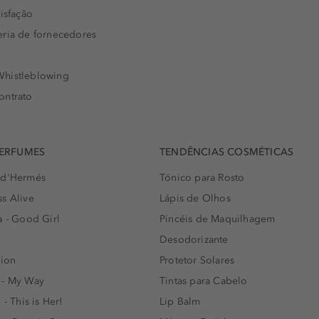
isfação
eria de fornecedores
histleblowing
ontrato
PERFUMES
TENDÊNCIAS COSMÉTICAS
 d'Hermés
Tónico para Rosto
s Alive
Lápis de Olhos
a - Good Girl
Pincéis de Maquilhagem
Desodorizante
lion
Protetor Solares
 - My Way
Tintas para Cabelo
 - This is Her!
Lip Balm