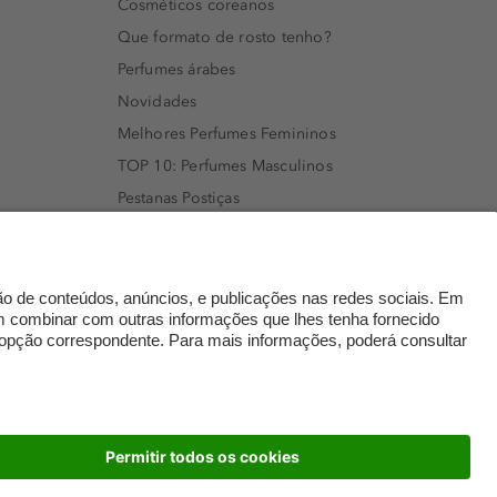
Cosméticos coreanos
Que formato de rosto tenho?
Perfumes árabes
Novidades
Melhores Perfumes Femininos
TOP 10: Perfumes Masculinos
Pestanas Postiças
Creme Rosto Homem
Creme de Barbear & Depilatórios
Rímel colorido
Embalagens Sustentáveis
Luxo Mais Sustentável
Cartão Douglas
dados
© 2026 Perfumaria Douglas Portugal Lda.