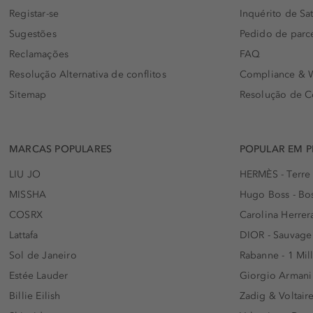
Registar-se
Inquérito de Sat
Sugestões
Pedido de parc
Reclamações
FAQ
Resolução Alternativa de conflitos
Compliance & W
Sitemap
Resolução de C
MARCAS POPULARES
POPULAR EM 
LIU JO
HERMÈS - Terre
MISSHA
Hugo Boss - Bos
COSRX
Carolina Herrer
Lattafa
DIOR - Sauvage
Sol de Janeiro
Rabanne - 1 Mil
Estée Lauder
Giorgio Armani
Billie Eilish
Zadig & Voltaire