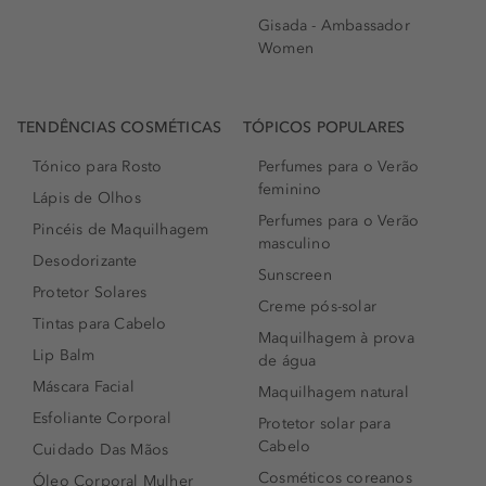
Gisada - Ambassador
Women
TENDÊNCIAS COSMÉTICAS
TÓPICOS POPULARES
Tónico para Rosto
Perfumes para o Verão
feminino
Lápis de Olhos
Perfumes para o Verão
Pincéis de Maquilhagem
masculino
Desodorizante
Sunscreen
Protetor Solares
Creme pós-solar
Tintas para Cabelo
Maquilhagem à prova
Lip Balm
de água
Máscara Facial
Maquilhagem natural
Esfoliante Corporal
Protetor solar para
Cabelo
Cuidado Das Mãos
Cosméticos coreanos
Óleo Corporal Mulher