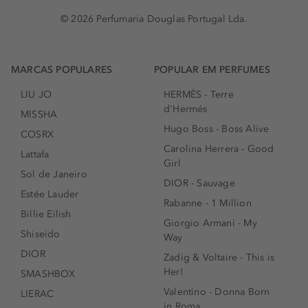
© 2026 Perfumaria Douglas Portugal Lda.
MARCAS POPULARES
POPULAR EM PERFUMES
LIU JO
HERMÈS - Terre
d'Hermés
MISSHA
Hugo Boss - Boss Alive
COSRX
Carolina Herrera - Good
Lattafa
Girl
Sol de Janeiro
DIOR - Sauvage
Estée Lauder
Rabanne - 1 Million
Billie Eilish
Giorgio Armani - My
Shiseido
Way
DIOR
Zadig & Voltaire - This is
Her!
SMASHBOX
Valentino - Donna Born
LIERAC
in Roma