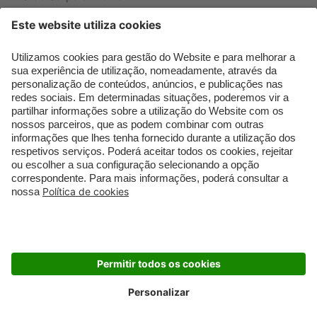
Que formato de rosto
Bronzer
tenho?
Creme de Dia
Perfumes árabes
Sérum de Rosto
Novidades
Body mist & Spray
Melhores Perfumes
corporal
Femininos
Produtos para Cabelo
TOP 10: Perfumes
Homem
Masculinos
Espuma de Limpeza
Pestanas Postiças
Facial
Creme Rosto Homem
Dermocosmética
Creme de Barbear &
Limpeza de Rosto
Depilatórios
Óleos para Cabelo e
Rímel colorido
Séruns
Embalagens Sustentáveis
Luxo Mais Sustentável
Cartão Douglas