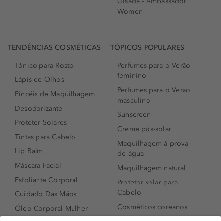
Gisada - Ambassador
Women
TENDÊNCIAS COSMÉTICAS
TÓPICOS POPULARES
Tónico para Rosto
Perfumes para o Verão
feminino
Lápis de Olhos
Perfumes para o Verão
Pincéis de Maquilhagem
masculino
Desodorizante
Sunscreen
Protetor Solares
Creme pós-solar
Tintas para Cabelo
Maquilhagem à prova
Lip Balm
de água
Máscara Facial
Maquilhagem natural
Esfoliante Corporal
Protetor solar para
Cabelo
Cuidado Das Mãos
Cosméticos coreanos
Óleo Corporal Mulher