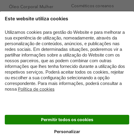
Cosméticos coreanos
Óleo Corporal Mulher
Que formato de rosto
Bronzer
tenho?
Creme de Dia
Perfumes árabes
Sérum de Rosto
Novidades
Body mist & Spray
Melhores Perfumes
corporal
Femininos
Produtos para Cabelo
TOP 10: Perfumes
Homem
Masculinos
Espuma de Limpeza
Pestanas Postiças
Facial
Creme Rosto Homem
Dermocosmética
Creme de Barbear &
Limpeza de Rosto
Depilatórios
Óleos para Cabelo e
Rímel colorido
Séruns
Embalagens Sustentáveis
Luxo Mais Sustentável