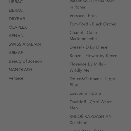
Valentino - Donna Born
LIERAC
in Roma
LIERAC
Versace - Eros
DRYBAR
Tom Ford - Black Orchid
OLAPLEX
Chanel - Coco
AFNAN
Mademoiselle
SWISS ARABIAN
Diesel - D By Diesel
ARMAF
Kenzo - Flower by Kenzo
Beauty of Joseon
Florence By Mills -
NANOLASH
Wildly Me
Versace
Dolce&Gabbana - Light
Blue
Lancôme - Idôle
Davidoff - Cool Water
Men
KHLOÉ KARDASHIAN -
Xo Khloè