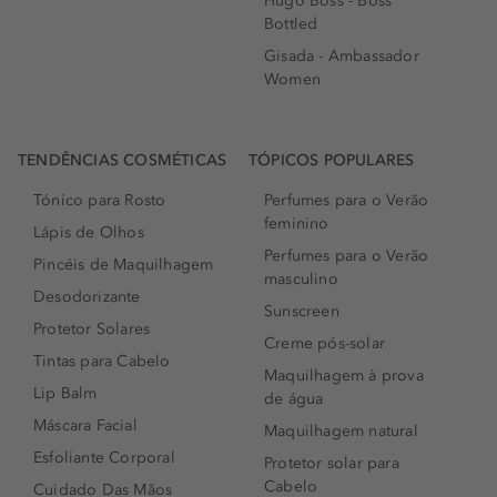
Hugo Boss - Boss
Bottled
Gisada - Ambassador
Women
TENDÊNCIAS COSMÉTICAS
TÓPICOS POPULARES
Tónico para Rosto
Perfumes para o Verão
feminino
Lápis de Olhos
Perfumes para o Verão
Pincéis de Maquilhagem
masculino
Desodorizante
Sunscreen
Protetor Solares
Creme pós-solar
Tintas para Cabelo
Maquilhagem à prova
Lip Balm
de água
Máscara Facial
Maquilhagem natural
Esfoliante Corporal
Protetor solar para
Cabelo
Cuidado Das Mãos