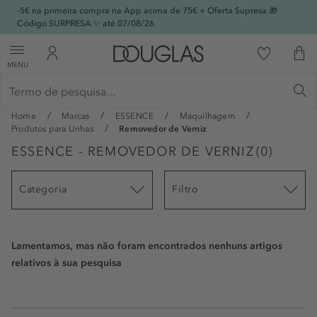
-5€ na primeira compra na App acima de 75€ + Oferta Supresa 🎁
Código SURPRESA ✨ até 07/08/26
MENU
Home
Marcas
ESSENCE
Maquilhagem
Produtos para Unhas
Removedor de Verniz
ESSENCE - REMOVEDOR DE VERNIZ
(
0
)
Categoria
Filtro
Lamentamos, mas não foram encontrados nenhuns artigos
relativos à sua pesquisa