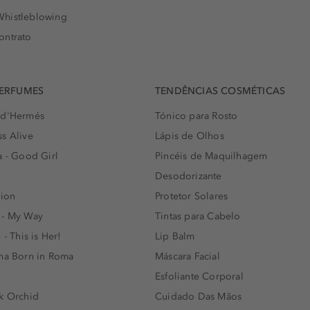
histleblowing
ontrato
PERFUMES
TENDÊNCIAS COSMÉTICAS
 d'Hermés
Tónico para Rosto
s Alive
Lápis de Olhos
a - Good Girl
Pincéis de Maquilhagem
Desodorizante
lion
Protetor Solares
 - My Way
Tintas para Cabelo
 - This is Her!
Lip Balm
nna Born in Roma
Máscara Facial
Esfoliante Corporal
k Orchid
Cuidado Das Mãos