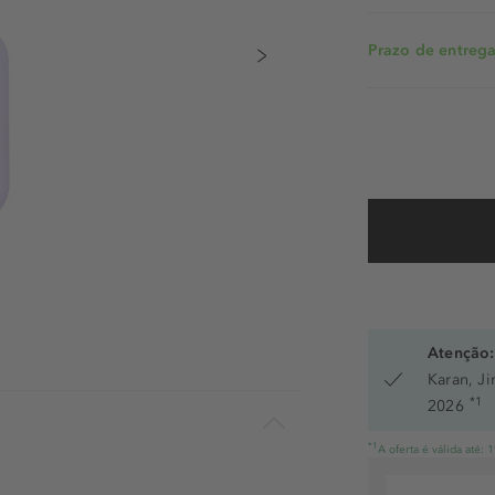
Prazo de entrega:
Atenção:
Karan, J
*1
2026
*1
A oferta é válida até: