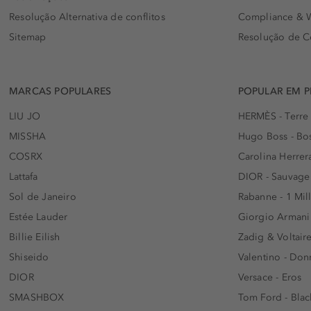
Resolução Alternativa de conflitos
Compliance & W
Sitemap
Resolução de C
MARCAS POPULARES
POPULAR EM 
LIU JO
HERMÈS - Terre
MISSHA
Hugo Boss - Bos
COSRX
Carolina Herrer
Lattafa
DIOR - Sauvage
Sol de Janeiro
Rabanne - 1 Mil
Estée Lauder
Giorgio Armani
Billie Eilish
Zadig & Voltaire
Shiseido
Valentino - Do
DIOR
Versace - Eros
SMASHBOX
Tom Ford - Blac