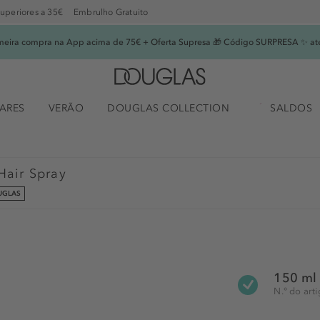
superiores a 35€
Embrulho Gratuito
imeira compra na App acima de 75€ + Oferta Supresa 🎁 Código SURPRESA ✨ at
ARES
VERÃO
DOUGLAS COLLECTION
SALDOS
Hair Spray
UGLAS
150 ml
N.° do ar