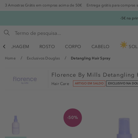
3 Amostras Grátis em compras acima de 50€
Entrega grátis para compras 
-5€ na pr
AQUILHAGEM
ROSTO
CORPO
CABELO
SOL

Home
Exclusivos Douglas
Detangling Hair Spray
Florence By Mills
Detangling 
Hair Care
ARTIGO EM SALDO
EXCLUSIVO NA DO
-50%