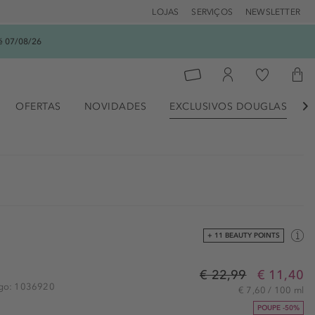
LOJAS
SERVIÇOS
NEWSLETTER
é 07/08/26
OFERTAS
NOVIDADES
EXCLUSIVOS DOUGLAS

+ 11 BEAUTY POINTS
€ 22,99
€ 11,40
tigo: 1036920
€ 7,60 / 100 ml
POUPE -50%