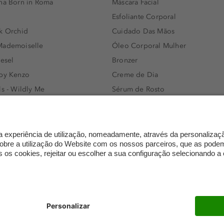
nna Born in Roma
Máscara Facial
Esfoliante Corporal
k Orchid
Cuidado Das Mãos
Mademoiselle
Óleo Corporal Mulher
iesel
Bronzer
 by Kenzo
Creme de Dia
ls - Wildly Me
Sérum de Rosto
- Light Blue
Body mist & Spray corporal
e
Produtos para Cabelo Homem
l Water Men
Espuma de Limpeza Facial
IAN - Xo Khloè
Dermocosmética
s Bottled
Limpeza de Rosto
ssador Women
Óleos para Cabelo e Séruns
mento
Trocas e devoluções
FAQ
Definições de proteção de 