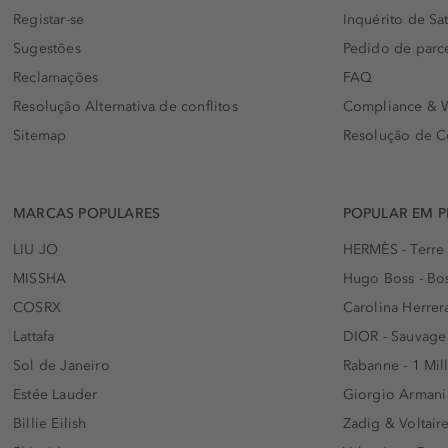
Registar-se
Inquérito de Sat
Sugestões
Pedido de parc
Reclamações
FAQ
Resolução Alternativa de conflitos
Compliance & W
Sitemap
Resolução de C
MARCAS POPULARES
POPULAR EM 
LIU JO
HERMÈS - Terre
MISSHA
Hugo Boss - Bos
COSRX
Carolina Herrer
Lattafa
DIOR - Sauvage
Sol de Janeiro
Rabanne - 1 Mil
Estée Lauder
Giorgio Armani
Billie Eilish
Zadig & Voltaire