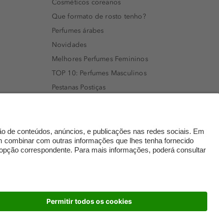
Cosméticos coreanos
Que formato de rosto tenho?
Perfumes árabes
Novidades
Melhores Perfumes Femininos
TOP 10: Perfumes Masculinos
Pestanas Postiças
Creme Rosto Homem
Creme de Barbear & Depilatórios
Rímel colorido
Embalagens Sustentáveis
Luxo Mais Sustentável
Cartão Douglas
dados
© 2026 Perfumaria Douglas Portugal Lda.