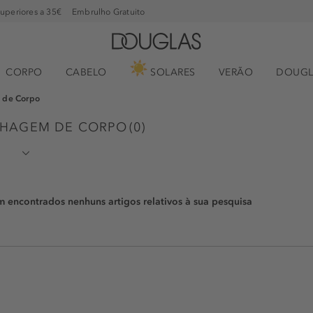
superiores a 35€
Embrulho Gratuito
CORPO
CABELO
SOLARES
VERÃO
DOUGL
 de Corpo
LHAGEM DE CORPO
(
0
)
encontrados nenhuns artigos relativos à sua pesquisa