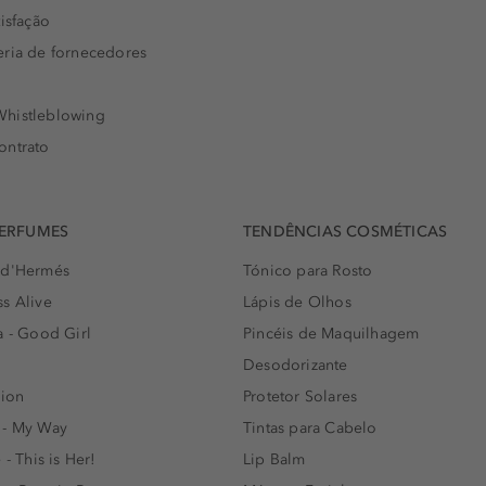
isfação
eria de fornecedores
histleblowing
ontrato
PERFUMES
TENDÊNCIAS COSMÉTICAS
 d'Hermés
Tónico para Rosto
s Alive
Lápis de Olhos
a - Good Girl
Pincéis de Maquilhagem
Desodorizante
lion
Protetor Solares
 - My Way
Tintas para Cabelo
 - This is Her!
Lip Balm