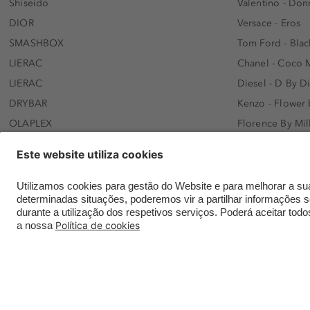
Shiseido
Valentino - Do
DIOR
Versace - Eros
SMASHBOX
Tom Ford - Blac
LIERAC
Chanel - Coco 
LIERAC
Diesel - D By D
DRYBAR
Kenzo - Flower
OLAPLEX
Florence By Mil
AFNAN
Dolce&Gabbana 
SWISS ARABIAN
Lancôme - Idôl
ARMAF
Davidoff - Coo
Beauty of Joseon
KHLOÉ KARDASH
NANOLASH
Hugo Boss - Bos
Versace
Gisada - Amba
Contatar a Douglas online
Envios e entregas
Meios de paga