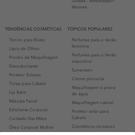
Gisada - Ambassador
Women
TENDÊNCIAS COSMÉTICAS
TÓPICOS POPULARES
Tónico para Rosto
Perfumes para o Verão
feminino
Lápis de Olhos
Perfumes para o Verão
Pincéis de Maquilhagem
masculino
Desodorizante
Sunscreen
Protetor Solares
Creme pós-solar
Tintas para Cabelo
Maquilhagem à prova
Lip Balm
de água
Máscara Facial
Maquilhagem natural
Esfoliante Corporal
Protetor solar para
Cabelo
Cuidado Das Mãos
Cosméticos coreanos
Óleo Corporal Mulher