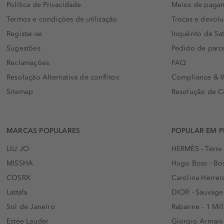
Política de Privacidade
Meios de paga
Termos e condições de utilização
Trocas e devol
Registar-se
Inquérito de Sat
Sugestões
Pedido de parc
Reclamações
FAQ
Resolução Alternativa de conflitos
Compliance & W
Sitemap
Resolução de C
MARCAS POPULARES
POPULAR EM 
LIU JO
HERMÈS - Terre
MISSHA
Hugo Boss - Bos
COSRX
Carolina Herrer
Lattafa
DIOR - Sauvage
Sol de Janeiro
Rabanne - 1 Mil
Estée Lauder
Giorgio Armani