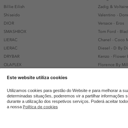
Billie Eilish
Zadig & Voltaire
Shiseido
Valentino - Do
DIOR
Versace - Eros
SMASHBOX
Tom Ford - Blac
LIERAC
Chanel - Coco 
LIERAC
Diesel - D By D
DRYBAR
Kenzo - Flower
OLAPLEX
Florence By Mil
AFNAN
Dolce&Gabbana 
SWISS ARABIAN
Lancôme - Idôl
ARMAF
Davidoff - Coo
Beauty of Joseon
KHLOÉ KARDASH
NANOLASH
Hugo Boss - Bos
Versace
Gisada - Amba