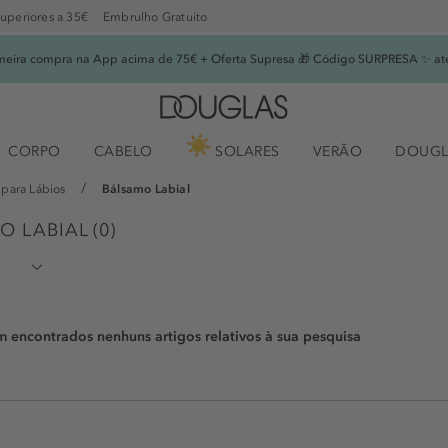
superiores a 35€
Embrulho Gratuito
imeira compra na App acima de 75€ + Oferta Supresa 🎁 Código SURPRESA ✨ at
CORPO
CABELO
SOLARES
VERÃO
DOUGL
para Lábios
Bálsamo Labial
O LABIAL
(
0
)
encontrados nenhuns artigos relativos à sua pesquisa