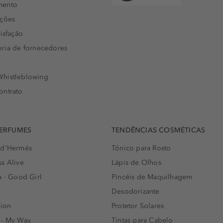
mento
uções
isfação
eria de fornecedores
histleblowing
ontrato
PERFUMES
TENDÊNCIAS COSMÉTICAS
 d'Hermés
Tónico para Rosto
s Alive
Lápis de Olhos
a - Good Girl
Pincéis de Maquilhagem
Desodorizante
lion
Protetor Solares
 - My Way
Tintas para Cabelo