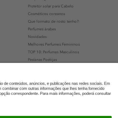
Protetor solar para Cabelo
Cosméticos coreanos
Que formato de rosto tenho?
Perfumes árabes
Novidades
Melhores Perfumes Femininos
TOP 10: Perfumes Masculinos
Pestanas Postiças
Creme Rosto Homem
Creme de Barbear & Depilatórios
Rímel colorido
Embalagens Sustentáveis
Luxo Mais Sustentável
Cartão Douglas