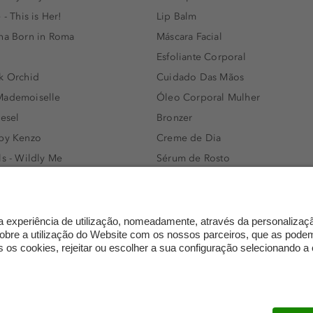
 - This is Her!
Lip Balm
nna Born in Roma
Máscara Facial
Esfoliante Corporal
k Orchid
Cuidado Das Mãos
Mademoiselle
Óleo Corporal Mulher
iesel
Bronzer
 by Kenzo
Creme de Dia
ls - Wildly Me
Sérum de Rosto
- Light Blue
Body mist & Spray corporal
e
Produtos para Cabelo Homem
l Water Men
Espuma de Limpeza Facial
IAN - Xo Khloè
Dermocosmética
s Bottled
Limpeza de Rosto
ssador Women
Óleos para Cabelo e Séruns