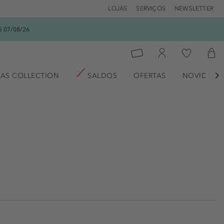
LOJAS
SERVIÇOS
NEWSLETTER
é 07/08/26
AS COLLECTION
SALDOS
OFERTAS
NOVIDADE
