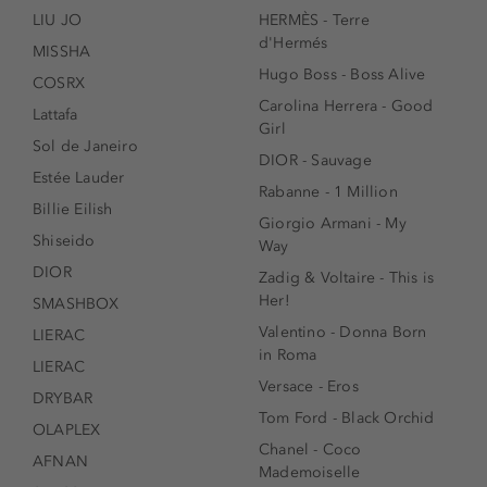
LIU JO
HERMÈS - Terre
d'Hermés
MISSHA
Hugo Boss - Boss Alive
COSRX
Carolina Herrera - Good
Lattafa
Girl
Sol de Janeiro
DIOR - Sauvage
Estée Lauder
Rabanne - 1 Million
Billie Eilish
Giorgio Armani - My
Shiseido
Way
DIOR
Zadig & Voltaire - This is
Her!
SMASHBOX
Valentino - Donna Born
LIERAC
in Roma
LIERAC
Versace - Eros
DRYBAR
Tom Ford - Black Orchid
OLAPLEX
Chanel - Coco
AFNAN
Mademoiselle