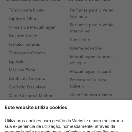
Tónico para Rosto
Perfumes para o Verão
feminino
Lápis de Olhos
Perfumes para o Verão
Pincéis de Maquilhagem
masculino
Desodorizante
Sunscreen
Protetor Solares
Creme pós-solar
Tintas para Cabelo
Maquilhagem à prova
Lip Balm
de água
Máscara Facial
Maquilhagem natural
Esfoliante Corporal
Protetor solar para
Cabelo
Cuidado Das Mãos
Cosméticos coreanos
Óleo Corporal Mulher
Que formato de rosto
Bronzer
tenho?
Creme de Dia
Perfumes árabes
Sérum de Rosto
Novidades
Body mist & Spray