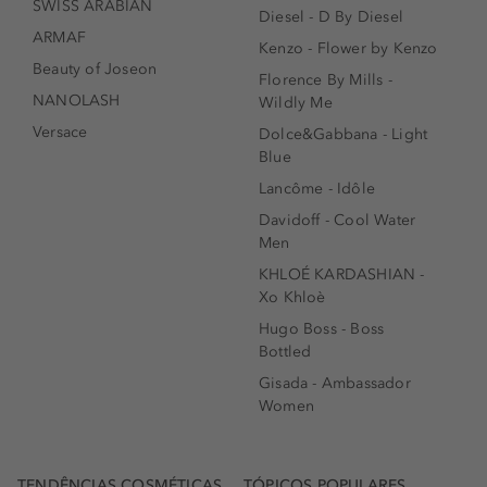
SWISS ARABIAN
Diesel - D By Diesel
ARMAF
Kenzo - Flower by Kenzo
Beauty of Joseon
Florence By Mills -
NANOLASH
Wildly Me
Versace
Dolce&Gabbana - Light
Blue
Lancôme - Idôle
Davidoff - Cool Water
Men
KHLOÉ KARDASHIAN -
Xo Khloè
Hugo Boss - Boss
Bottled
Gisada - Ambassador
Women
TENDÊNCIAS COSMÉTICAS
TÓPICOS POPULARES