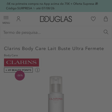
-5€ na primeira compra na App acima de 75€ + Oferta Supresa 🎁
Código SURPRESA ✨ até 07/08/26
MENU
Clarins
Body Care Lait Buste Ultra Fermete
Body Care
+ 49 BEAUTY POINTS
-26%